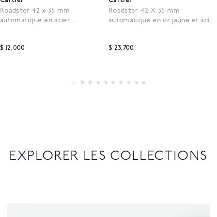
Roadster 42 x 35 mm
Roadster 42 X 35 mm
automatique en acier
automatique en or jaune et acier
inoxydable, moyen modèle
inoxydale, moyen modèle
$ 12,000
$ 23,700
EXPLORER LES COLLECTIONS