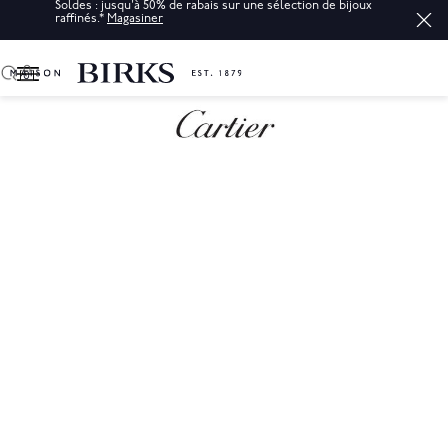
Soldes : jusqu'à 50% de rabais sur une sélection de bijoux
raffinés.*
Magasiner
0