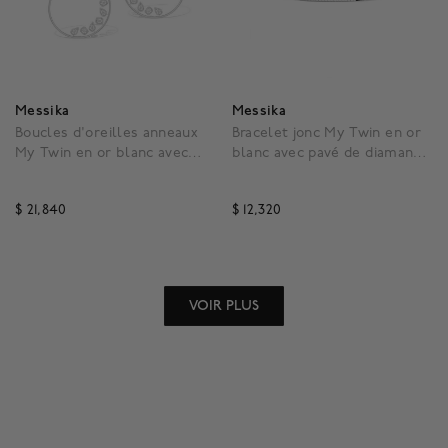
Messika
Messika
Boucles d'oreilles anneaux
Bracelet jonc My Twin en or
My Twin en or blanc avec
blanc avec pavé de diamants
pavé de diamants
0.85 carats, petit modèle
$ 21,840
$ 12,320
4,3 out of 5 Customer Rating
4,8 out of 5 Customer R
VOIR PLUS