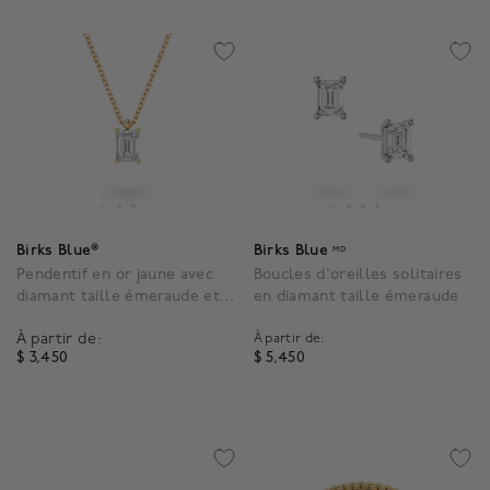
Birks Blue®
Birks Blue
MD
Pendentif en or jaune avec
Boucles d'oreilles solitaires
diamant taille émeraude et
en diamant taille émeraude
accent de saphir
À partir de:
À partir de:
$ 3,450
$ 5,450
4,4 out of 5 Customer Rating
5 out of 5 Customer Rat