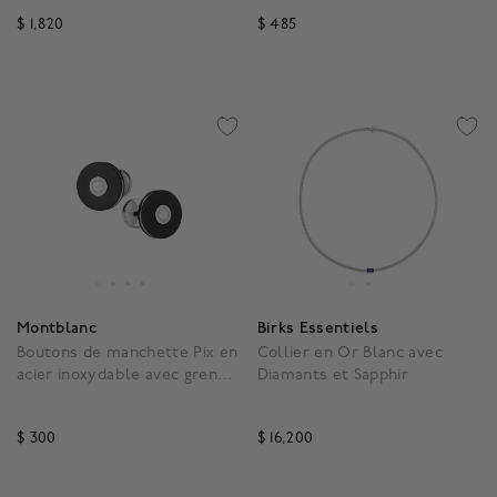
grossulaire
$ 1,820
$ 485
5 out of 5 Customer Rating
3,7 out of 5 Customer R
Montblanc
Birks Essentiels
Boutons de manchette Pix en
Collier en Or Blanc avec
acier inoxydable avec grenat
Diamants et Sapphir
grossulaire
$ 300
$ 16,200
3,1 out of 5 Customer Rating
4,9 out of 5 Customer R