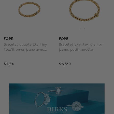
FOPE
FOPE
Bracelet double Eka Tiny
Bracelet Eka Flex'it en or
Flex'it en or jaune avec
jaune, petit modèle
diamants
$ 11,510
$ 6,530
4,1 out of 5 Customer Rating
4,3 out of 5 Customer R