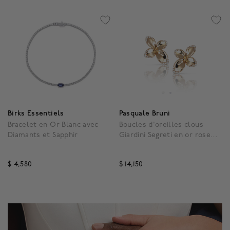
Birks Essentiels
Pasquale Bruni
Bracelet en Or Blanc avec
Boucles d'oreilles clous
Diamants et Sapphir
Giardini Segreti en or rose
avec diamants, petit modèle
$ 4,580
$ 14,150
3,1 out of 5 Customer Rating
3,5 out of 5 Customer R