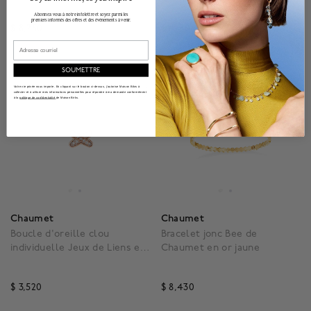
petit modèle
moyen modèle
Abonnez-vous à notre infolettre et soyez parmi les
premiers informés des offres et des événements à venir.
$ 8,250
$ 10,300
3,5 out of 5 Customer Rating
5 out of 5 Customer Rat
Email
SOUMETTRE
Votre vie privée nous importe. En cliquant sur le bouton ci-dessus, j'autorise Maison Bikrs à
collecter et à utiliser mes informations personnelles pour répondre à ma demande conformément
à la
politique de confidentialité
de Maison Birks.
Chaumet
Chaumet
Boucle d'oreille clou
Bracelet jonc Bee de
individuelle Jeux de Liens en
Chaumet en or jaune
or rose avec pavé de
diamants
$ 3,520
$ 8,430
5 out of 5 Customer Rating
5 out of 5 Customer Rat