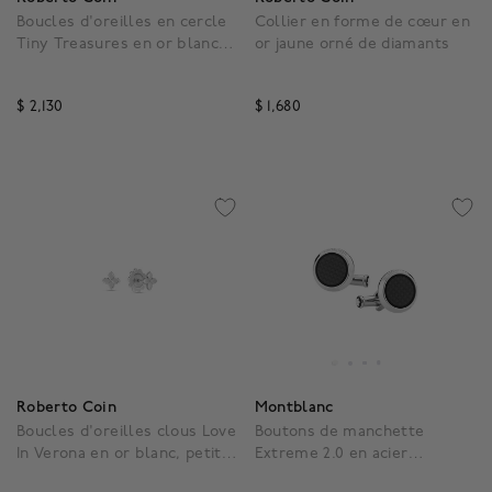
Boucles d'oreilles en cercle
Collier en forme de cœur en
Tiny Treasures en or blanc
or jaune orné de diamants
avec diamants
$ 2,130
$ 1,680
5 out of 5 Customer Rating
5 out of 5 Customer Rat
Roberto Coin
Montblanc
Boucles d'oreilles clous Love
Boutons de manchette
In Verona en or blanc, petit
Extreme 2.0 en acier
modèle
inoxydable avec grenat