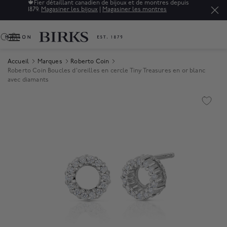
🍁
Fier détaillant canadien de bijoux et de montres depuis
1879.
Magasiner les bijoux
|
Magasiner les montres
0
Accueil
Marques
Roberto Coin
Roberto Coin Boucles d'oreilles en cercle Tiny Treasures en or blanc
avec diamants
Product Images