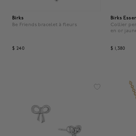
Birks
Birks Esse
Be Friends bracelet à fleurs
Collier p
en or jaun
$ 240
$ 1,380
4,3 out of 5 Customer Rating
5 out of 