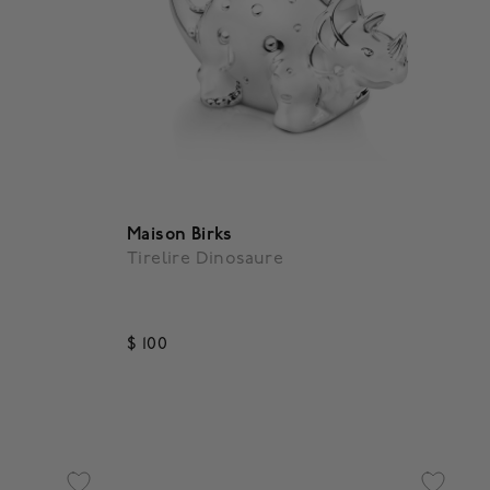
Maison Birks
Tirelire Dinosaure
$ 100
3,9 out of 5 Customer Rating