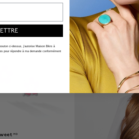
$ 160
 5 Customer Rating
4,7 out of 5 Customer Ratin
ETTRE
 bouton ci-dessus, j'autorise Maison Bikrs à
nelles pour répondre à ma demande conformément
 Sweet
MD