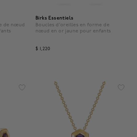
Birks Essentiels
me de nœud
Boucles d'oreilles en forme de
fants
nœud en or jaune pour enfants
$ 1,220
3,7 out of 5 Customer Rating