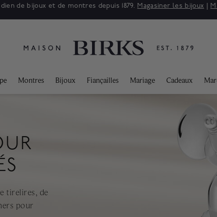
 : jusqu'à 50% de rabais sur une sélection de bijoux raffinés.*
Mag
ppe
Montres
Bijoux
Fiançailles
Mariage
Cadeaux
Mar
OUR
ÉS
 tirelires, de
chers pour