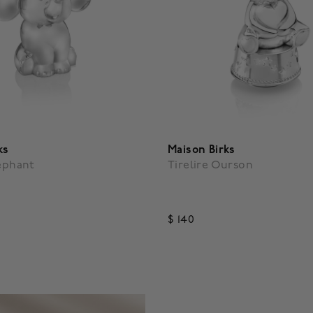
ks
Maison Birks
léphant
Tirelire Ourson
$ 140
f 5 Customer Rating
5 out of 5 Customer Rating