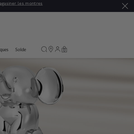
asiner
ques
Solde
0