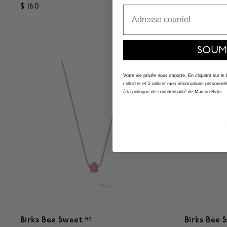
$ 160
$ 100
Email
3,7 out of 5 Customer Rating
3,1 out of
SOUM
Votre vie privée nous importe. En cliquant sur le
collecter et à utiliser mes informations person
à la
politique de confidentialité
de Maison Birks.
Birks Bee Sweet
Birks Bee
MD