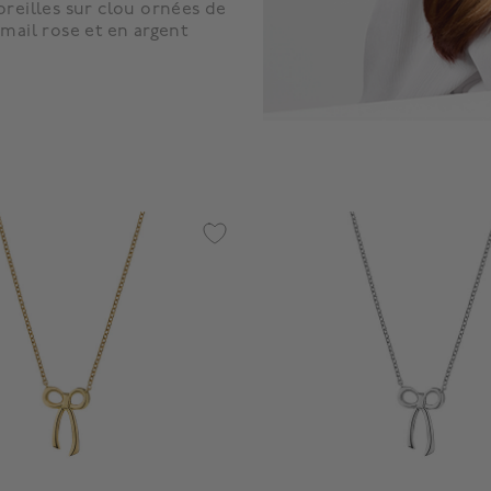
oreilles sur clou ornées de
émail rose et en argent
f 5 Customer Rating