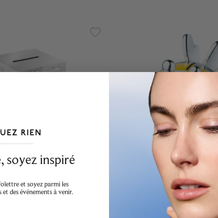
UEZ RIEN
___________________________________
 soyez inspiré
ks
Birks Busy Bee
MD
lettre et soyez parmi les
loc d'apprentissage
Tirelire
s et des événements à venir.