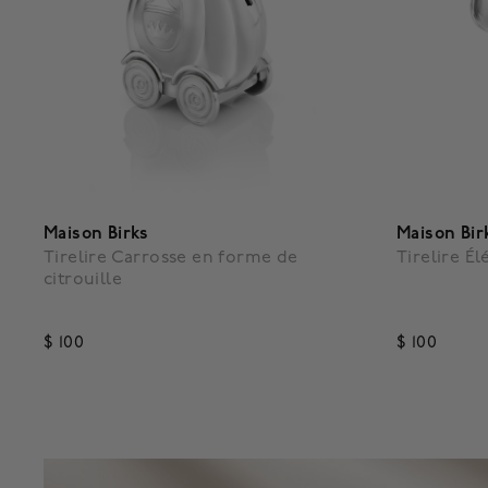
Maison Birks
Maison Bir
Tirelire Carrosse en forme de
Tirelire É
citrouille
$ 100
$ 100
5 out of 5 Customer Rating
4,3 out o