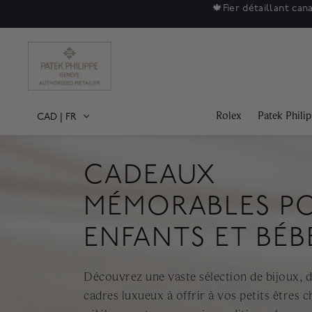
Soldes
Rolex
Patek Phili
CAD
|
FR
CADEAUX
MÉMORABLES P
ENFANTS ET BÉB
Découvrez une vaste sélection de bijoux, de
cadres luxueux à offrir à vos petits êtres 