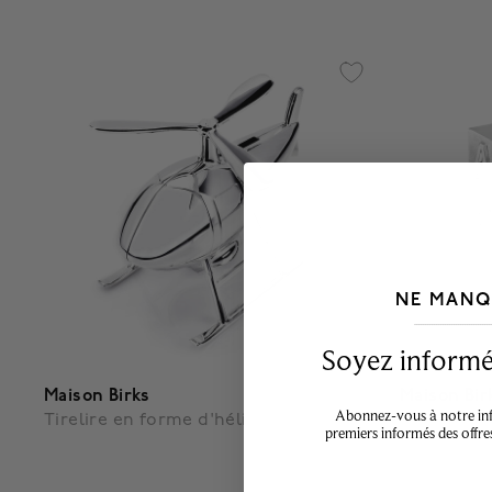
NE MANQ
___________________________________
Soyez informé,
Maison Birks
Maison Bir
Abonnez-vous à notre info
Tirelire en forme d'hélicoptère
Tirelire B
premiers informés des offre
alphabet