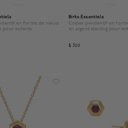
ntiels
Birks Essentiels
endentif en forme de nœud
Collier pendentif en for
e pour enfants
en argent sterling pour en
$ 320
5 Customer Rating
3,1 out of 5 Customer Rating