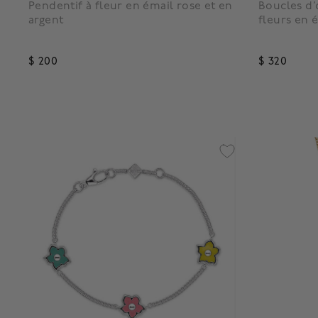
Pendentif à fleur en émail rose et en
Boucles d’
argent
fleurs en 
$ 200
$ 320
3,5 out of 5 Customer Rating
4,3 out o