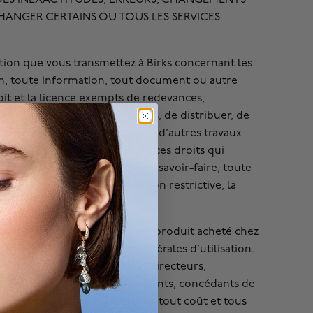
CHANGER CERTAINS OU TOUS LES SERVICES
tion que vous transmettez à Birks concernant les
on, toute information, tout document ou autre
oit et la licence exempts de redevances,
 d’en faire des produits dérivés, de distribuer, de
partie) ou de l’incorporer dans d’autres travaux
t pendant toute la durée de ces droits qui
, toute idée, tout concept, tout savoir-faire, toute
fin, y compris, de manière non restrictive, la
 utiliserez ce Site Web et tout produit acheté chez
nformément aux conditions générales d’utilisation.
s employés respectifs, agents, directeurs,
, successeurs, ayants droit, agents, concédants de
toute obligation, toute perte, tout coût et tous