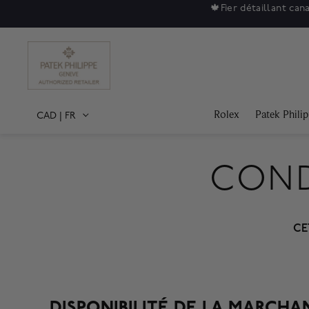
Soldes
Rolex
Patek Phili
CAD
|
FR
COND
CE
DISPONIBILITÉ DE LA MARCHA