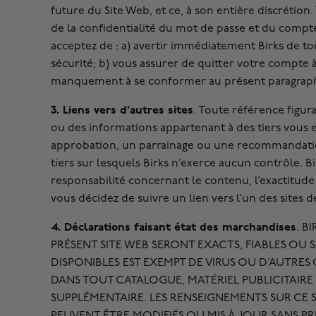
future du Site Web, et ce, à son entière discrétion
de la confidentialité du mot de passe et du compte
acceptez de : a) avertir immédiatement Birks de to
sécurité; b) vous assurer de quitter votre compte
manquement à se conformer au présent paragrap
3. Liens vers d’autres sites
. Toute référence figur
ou des informations appartenant à des tiers vous e
approbation, un parrainage ou une recommandation 
tiers sur lesquels Birks n’exerce aucun contrôle. B
responsabilité concernant le contenu, l’exactitude d
vous décidez de suivre un lien vers l’un des sites de
4. Déclarations faisant état des marchandises
. B
PRÉSENT SITE WEB SERONT EXACTS, FIABLES OU 
DISPONIBLES EST EXEMPT DE VIRUS OU D’AUTRE
DANS TOUT CATALOGUE, MATÉRIEL PUBLICITAIR
SUPPLÉMENTAIRE. LES RENSEIGNEMENTS SUR CE
PEUVENT ÊTRE MODIFIÉS OU MIS À JOUR SANS P