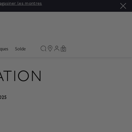
asiner
ques
Solde
0
ATION
025