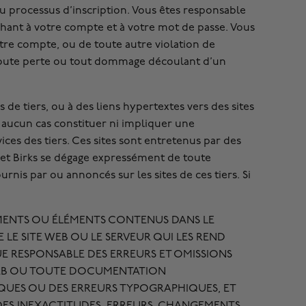
du processus d’inscription. Vous êtes responsable
chant à votre compte et à votre mot de passe. Vous
otre compte, ou de toute autre violation de
e toute perte ou tout dommage découlant d’un
de tiers, ou à des liens hypertextes vers des sites
n aucun cas constituer ni impliquer une
es des tiers. Ces sites sont entretenus par des
eb et Birks se dégage expressément de toute
rnis par ou annoncés sur les sites de ces tiers. Si
NEMENTS OU ÉLÉMENTS CONTENUS DANS LE
 LE SITE WEB OU LE SERVEUR QUI LES REND
UE RESPONSABLE DES ERREURS ET OMISSIONS
 WEB OU TOUTE DOCUMENTATION
IQUES OU DES ERREURS TYPOGRAPHIQUES, ET
 DES INEXACTITUDES, ERREURS, CHANGEMENTS