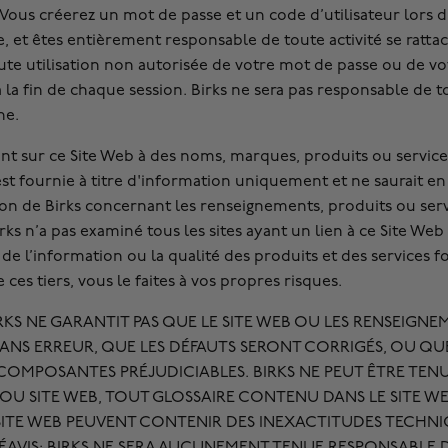
. Vous créerez un mot de passe et un code d’utilisateur lors 
, et êtes entièrement responsable de toute activité se ratta
ute utilisation non autorisée de votre mot de passe ou de v
 à la fin de chaque session. Birks ne sera pas responsable d
he.
ant sur ce Site Web à des noms, marques, produits ou services 
st fournie à titre d'information uniquement et ne saurait e
de Birks concernant les renseignements, produits ou servic
irks n’a pas examiné tous les sites ayant un lien à ce Site W
e l’information ou la qualité des produits et des services fou
 ces tiers, vous le faites à vos propres risques.
IRKS NE GARANTIT PAS QUE LE SITE WEB OU LES RENSEIG
SANS ERREUR, QUE LES DÉFAUTS SERONT CORRIGÉS, OU QUE
S COMPOSANTES PRÉJUDICIABLES. BIRKS NE PEUT ÊTRE TEN
E OU SITE WEB, TOUT GLOSSAIRE CONTENU DANS LE SITE
 SITE WEB PEUVENT CONTENIR DES INEXACTITUDES TECHN
RÉAVIS; BIRKS NE SERA AUCUNEMENT TENUE RESPONSABLE