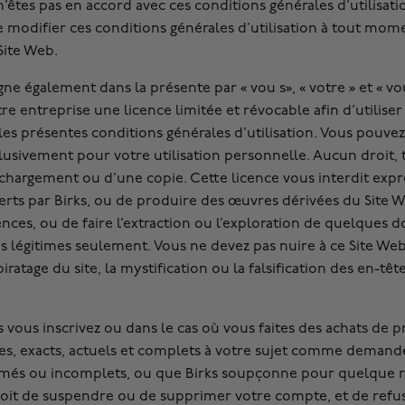
 pas en accord avec ces conditions générales d’utilisation,
 de modifier ces conditions générales d’utilisation à tout m
Site Web.
signe également dans la présente par « vou s», « votre » et «
re entreprise une licence limitée et révocable afin d’utiliser
 présentes conditions générales d’utilisation. Vous pouvez 
lusivement pour votre utilisation personnelle. Aucun droit, t
échargement ou d’une copie. Cette licence vous interdit expre
erts par Birks, ou de produire des œuvres dérivées du Site We
nces, ou de faire l’extraction ou l’exploration de quelques d
es légitimes seulement. Vous ne devez pas nuire à ce Site Web
ratage du site, la mystification ou la falsification des en-têt
s vous inscrivez ou dans le cas où vous faites des achats de p
es, exacts, actuels et complets à votre sujet comme demandé 
rimés ou incomplets, ou que Birks soupçonne pour quelque r
droit de suspendre ou de supprimer votre compte, et de refuse