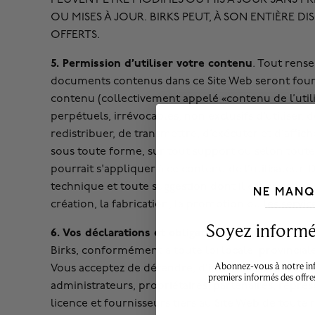
OU MISES À JOUR. BIRKS PEUT, À SON ENTIÈRE 
OFFERTS.
5. Permission d’utiliser votre contenu
. Tout rens
documents contenus dans ce Site Web seront fourni
contenu (collectivement appelé «contenu de l’utili
perpétuels, irrévocables, non exclusifs d'utiliser, 
redistribuer, de transmettre, d’exécuter et d’affic
sous toute forme, sur tout support ou selon tout
pourrait s'appliquer à ce contenu de l’utilisateur. D
technique et toute suggestion dont il est question
NE MANQ
création, la fabrication, la promotion ou les service
___________________________________
Soyez informé,
6. Vos déclarations et obligations d’indemnisatio
Birks, conformément à toute loi locale, provinciale
Abonnez-vous à notre info
Vous acceptez de défendre, d’indemniser et de tenir 
premiers informés des offre
administrateurs, propriétaires, partenaires, repré
licence et fournisseurs tiers au Site Web de toute