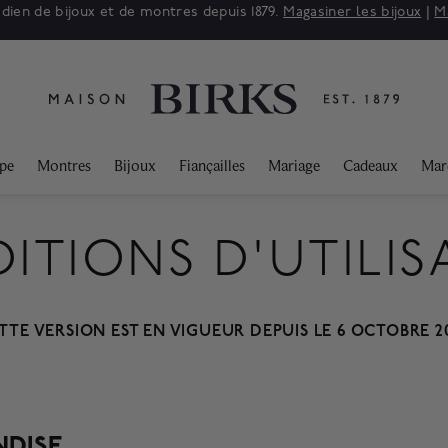
 : jusqu'à 50% de rabais sur une sélection de bijoux raffinés.*
Mag
ppe
Montres
Bijoux
Fiançailles
Mariage
Cadeaux
Mar
ITIONS D'UTILIS
TTE VERSION EST EN VIGUEUR DEPUIS LE 6 OCTOBRE 2
NDISE