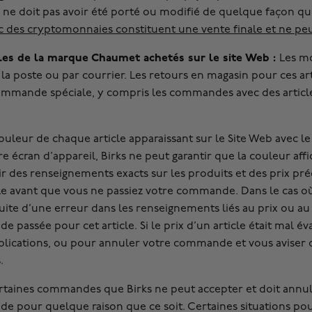
é ne doit pas avoir été porté ou modifié de quelque façon qu
c des cryptomonnaies constituent une vente finale et ne pe
icles de la marque Chaumet achetés sur le site Web :
Les mo
 la poste ou par courrier. Les retours en magasin pour ces ar
ommande spéciale, y compris les commandes avec des article
couleur de chaque article apparaissant sur le Site Web avec le
 écran d’appareil, Birks ne peut garantir que la couleur af
nir des renseignements exacts sur les produits et des prix pr
cle avant que vous ne passiez votre commande. Dans le cas où 
ite d’une erreur dans les renseignements liés au prix ou au p
assée pour cet article. Si le prix d’un article était mal éval
cations, ou pour annuler votre commande et vous aviser de c
.
certaines commandes que Birks ne peut accepter et doit annuler
de pour quelque raison que ce soit. Certaines situations p