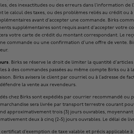
bles, des inexactitudes ou des erreurs dans l’information de 
nt le calcul des taxes, ou des problèmes reliés au crédit ou 
pplémentaires avant d'accepter une commande. Birks communi
ents supplémentaires sont requis avant d’accepter votre 
éditera votre carte de crédit du montant correspondant. Le 
ne commande ou une confirmation d’une offre de vente. Birks
eur.
eurs
. Birks se réserve le droit de limiter la quantité d’arti
bles à des commandes passées au même compte Birks ou à la
son. Birks avisera le client par courriel ou à l’adresse de fac
e défendre la vente aux revendeurs.
ndés chez Birks sont expédiés par courrier recommandé ou p
marchandise sera livrée par transport terrestre courant pouv
nd approximativement trois (3) jours ouvrables, moyennant 
imativement deux à cinq (2-5) jours ouvrables. Le délai de liv
 certificat d’exemption de taxe valable et précis applicable 