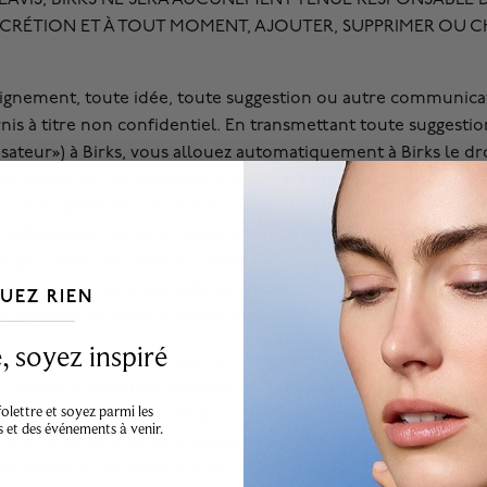
DISCRÉTION ET À TOUT MOMENT, AJOUTER, SUPPRIMER OU 
eignement, toute idée, toute suggestion ou autre communica
s à titre non confidentiel. En transmettant toute suggesti
sateur») à Birks, vous allouez automatiquement à Birks le dr
de reproduire, de modifier, d’adapter, de publier, de traduire,
her mondialement ce contenu de l’utilisateur (en tout ou en 
e technologie connue à présent ou développée ultérieuremen
e plus, Birks est libre d’utiliser, sans avoir à vous rémunérer
 dans vos communications sur ce Site Web à n'importe quelle 
UEZ RIEN
s utilisant de telles informations.
___________________________________
 soyez inspiré
n
. Vous déclarez expressément et garantissez à Birks que vous
, étatique, nationale et internationale applicable, et ce, co
lettre et soyez parmi les
à couvert Birks, ses filiales et sociétés affiliées, et tous se
s et des événements à venir.
sentants, actionnaires, préposés, mandataires, prédécesseurs
 réclamation, toute poursuite, tout dommage, toute blessure, 