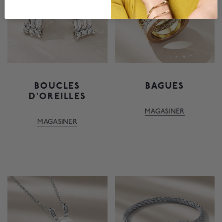
BOUCLES
BAGUES
D'OREILLES
MAGASINER
MAGASINER