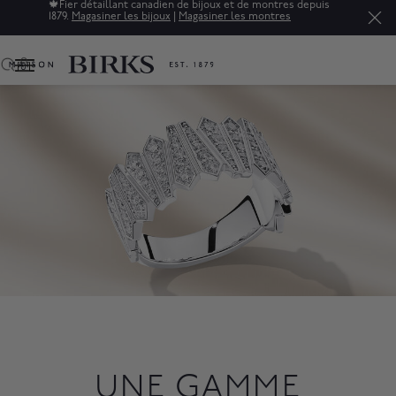
Soldes : jusqu'à 50% de rabais sur une sélection de bijoux
raffinés.*
Magasiner
0
UNE GAMME