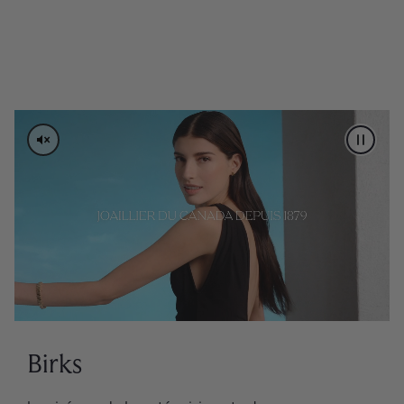
PAUSE 
Birks