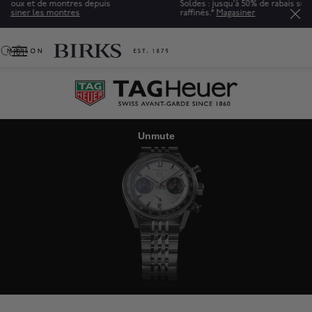
Soldes : jusqu'à 50% de rabais sur une sélection de bijoux
raffinés.*
Magasiner
0