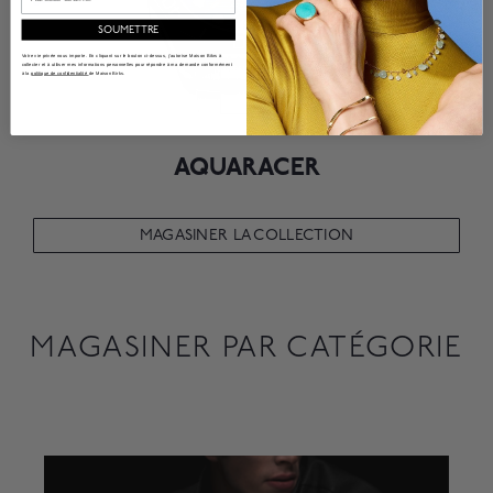
SOUMETTRE
Votre vie privée nous importe. En cliquant sur le bouton ci-dessus, j'autorise Maison Bikrs à
collecter et à utiliser mes informations personnelles pour répondre à ma demande conformément
à la
politique de confidentialité
de Maison Birks.
AQUARACER
MAGASINER LA COLLECTION
MAGASINER PAR CATÉGORIE