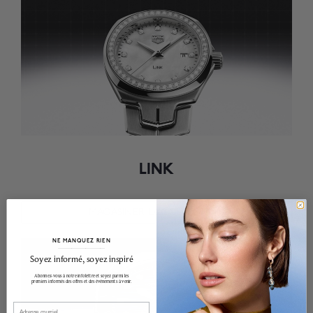
LINK
MAGASINER LA COLLECTION
NE MANQUEZ RIEN
______________________________________________________________________
Soyez informé, soyez inspiré
Abonnez-vous à notre infolettre et soyez parmi les
premiers informés des offres et des événements à venir.
Email