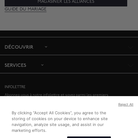
MAGASINER LES ALLIANCES
GUIDE DU MARIAGE
DÉCOUVRIR
SERVICES
INFOLETTRE
Abonnez-vous à notre infolettre et soyez parmi les premiers
informés de nos offres spéciales et des événements à venir.
Reject All
ABONNEZ-VOUS
By clicking “Accept All Cookies”, you agree to the
storing of cookies on your device to enhance site
navigation, analyze site usage, and assist in our
marketing efforts.