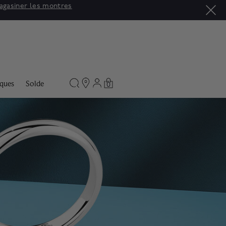
agasiner les montres
ques
Solde
0