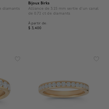
Bijoux Birks
de diamants
Alliance de 3.25 mm sertie d’un canal
de 0.72 ct de diamants
À partir de:
$ 3,400
g
4,3 out of 5 Customer Rating