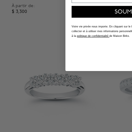
À partir de:
À partir de:
SOUM
$ 3,300
$ 14,700
3,5 out of 5 Customer Rating
4,5 out o
Votre vie privée nous importe. En cliquant sur le
collecter et à utiliser mes informations person
à la
politique de confidentialité
de Maison Birks.