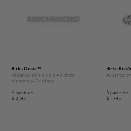
Birks Deco
Birks Rosé
MD
Alliance sertie de 0.40 ct de
Alliance o
diamants-Or blanc
À partir de:
À partir de:
$ 2,195
$ 1,795
5 out of 5 Customer Rating
3,1 out of