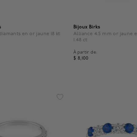
s
Bijoux Birks
diamants en or jaune 18 kt
Alliance 4.5 mm or jaune 
1.48 ct
À partir de:
$ 8,100
f 5 Customer Rating
5 out of 5 Customer Rating