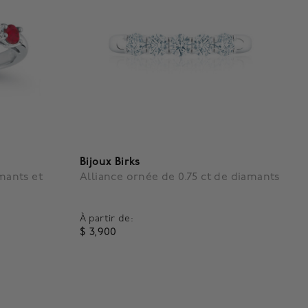
Bijoux Birks
amants et
Alliance ornée de 0.75 ct de diamants
À partir de:
$ 3,900
4,3 out of 5 Customer Rating