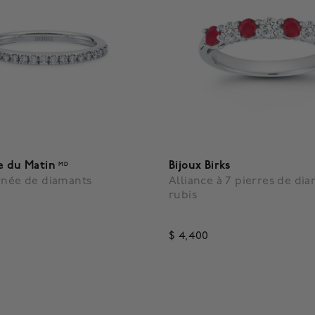
e du Matin
Bijoux Birks
MD
rnée de diamants
Alliance à 7 pierres de di
rubis
$ 4,400
5 out of 5 Customer Rating
 5 Customer Rating