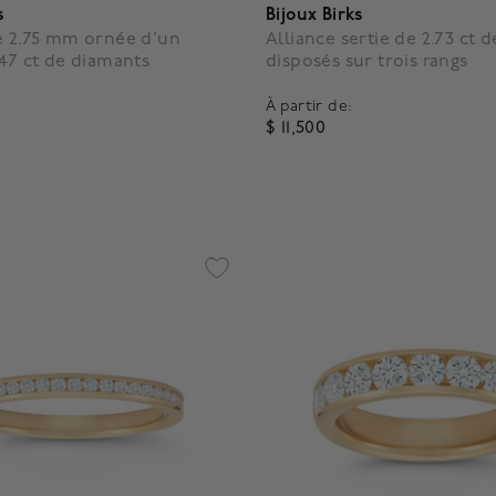
s
Bijoux Birks
e 2.75 mm ornée d’un
Alliance sertie de 2.73 ct 
.47 ct de diamants
disposés sur trois rangs
À partir de:
$ 11,500
f 5 Customer Rating
4,5 out of 5 Customer Ratin