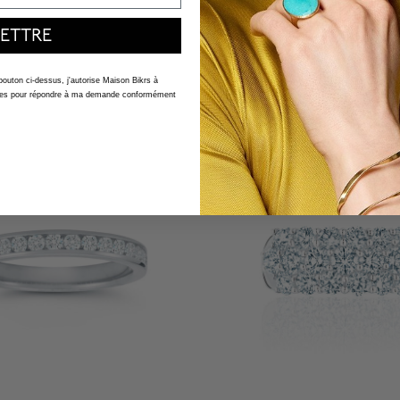
ETTRE
$ 6,000
4,2 out of 5 Customer Ratin
f 5 Customer Rating
 bouton ci-dessus, j'autorise Maison Bikrs à
nelles pour répondre à ma demande conformément