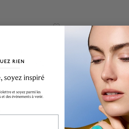
UEZ RIEN
___________________________________
 soyez inspiré
lettre et soyez parmi les
s et des événements à venir.
s
Bijoux Birks
 platine sertie de 2.10 ct
Alliance sertie de 0.45 ct 
ts
et de 0.72 ct de rubis