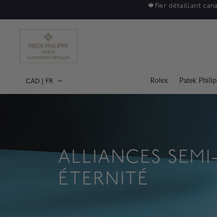
🍁
Fier détaillant can
Rolex
Patek Phili
CAD
|
FR
ALLIANCES SEMI
ÉTERNITÉ