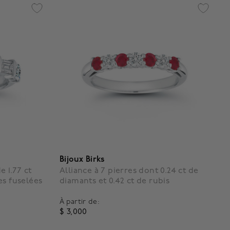
Bijoux Birks
e 1.77 ct
Alliance à 7 pierres dont 0.24 ct de
es fuselées
diamants et 0.42 ct de rubis
À partir de:
$ 3,000
g
3,9 out of 5 Customer Rating