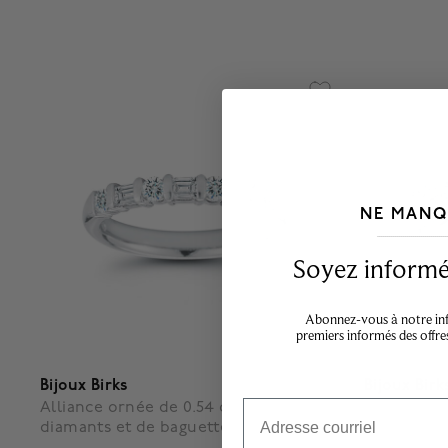
NE MANQ
___________________________________
Soyez informé,
Abonnez-vous à notre info
premiers informés des offre
Bijoux Birks
Bijoux Birk
Email
Alliance ornée de 0.54 ct de
Alliance en
diamants et de baguettes fuselées
de diaman