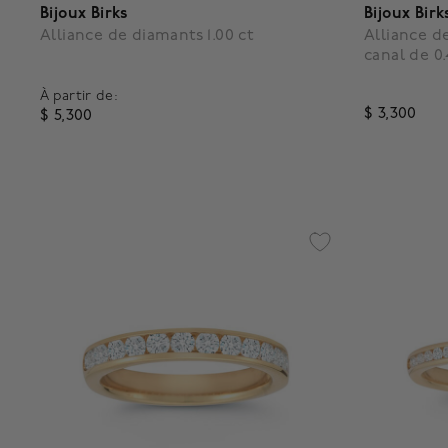
Bijoux Birks
Bijoux Birk
Alliance de diamants 1.00 ct
Alliance d
canal de 0
À partir de:
$ 3,300
$ 5,300
3,4 out o
5 out of 5 Customer Rating