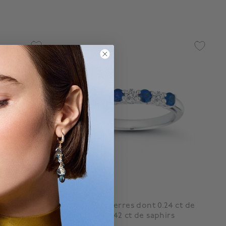
Bijoux Birks
de diamants
Alliance à 7 pierres dont 0.24 ct de
diamants et 0.42 ct de saphirs