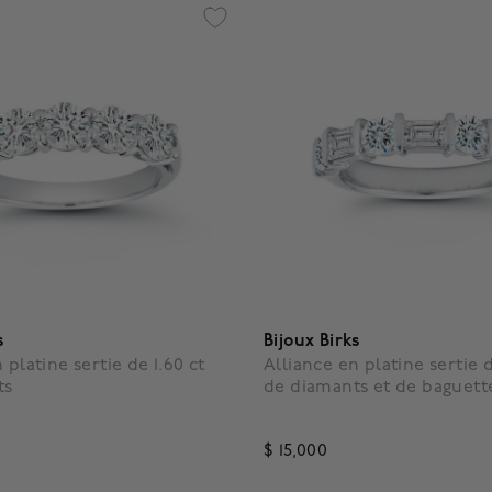
s
Bijoux Birks
 platine sertie de 1.60 ct
Alliance en platine sertie d
ts
de diamants et de baguett
$ 15,000
4,3 out of 5 Customer Ratin
5 Customer Rating