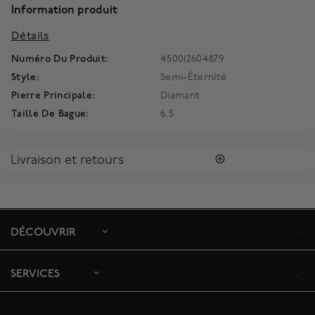
Information produit
Détails
Numéro Du Produit:
450012604879
Style:
Semi-Éternité
Pierre Principale:
Diamant
Taille De Bague:
6.5
Livraison et retours
LIVRAISON
Tous les achats vous sont envoyés dans une Boîte Bleue
MD
Birks
signature.
DÉCOUVRIR
Profitez de la livraison régulière gratuite au Canada. Pour
s'assurer la satisfaction de la réception des colis, toutes les
livraisons requièrent une signature confirmant sa réception.
SERVICES
Le délai de livraison estimé est de 5 à 7 jours ouvrables.
Pour toute commande depuis l’extérieur du Canada, veuillez