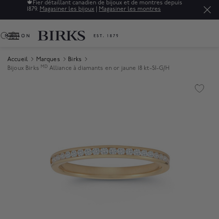
🍁
Fier détaillant canadien de bijoux et de montres depuis
1879.
Magasiner les bijoux
|
Magasiner les montres
0
Accueil
Marques
Birks
MD
Bijoux Birks
Alliance à diamants en or jaune 18 kt-SI-G/H
Product Images