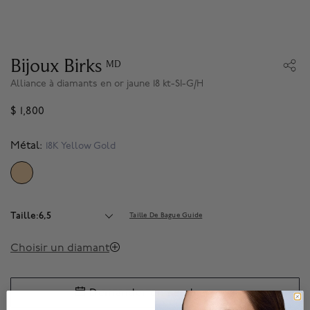
Bijoux Birks
MD
Alliance à diamants en or jaune 18 kt-SI-G/H
$ 1,800
Métal:
18K Yellow Gold
SELECTED
Taille:6,5
Taille De Bague Guide
Choisir un diamant
Demander un rendez-vous