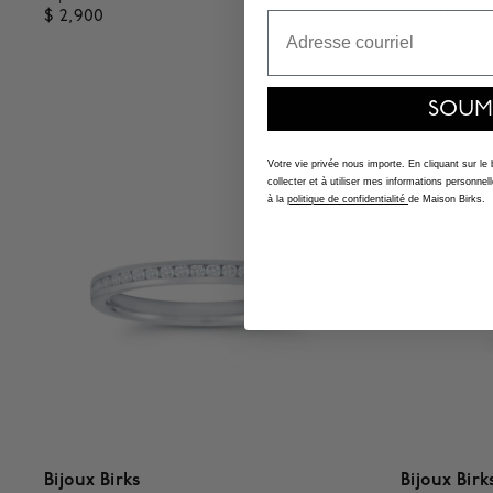
$ 3,600
$ 2,900
Email
4,9 out o
3,2 out of 5 Customer Rating
SOUM
Votre vie privée nous importe. En cliquant sur le
collecter et à utiliser mes informations person
à la
politique de confidentialité
de Maison Birks.
Bijoux Birks
Bijoux Birk