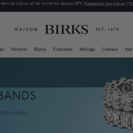
adien de bijoux et de montres depuis 1879.
Magasiner les bijoux
|
M
ppe
Montres
Bijoux
Fiançailles
Mariage
Cadeaux
Mar
 BANDS
ld for them.