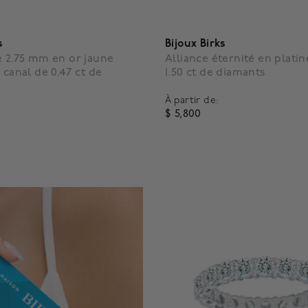
s
Bijoux Birks
e 2.75 mm en or jaune
Alliance éternité en platin
 canal de 0.47 ct de
1.50 ct de diamants
À partir de:
$ 5,800
5 Customer Rating
4,6 out of 5 Customer Ratin