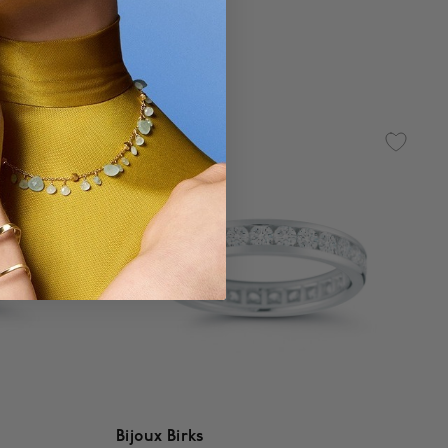
$ 6,480
g
4,3 out of 5 Customer Rating
Bijoux Birks