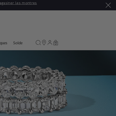
agasiner les montres
ques
Solde
0