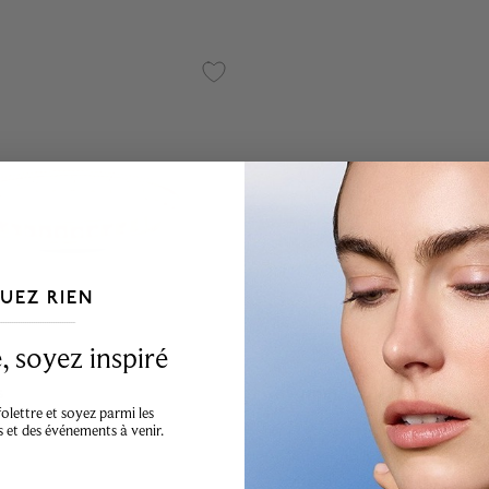
UEZ RIEN
___________________________________
 soyez inspiré
s
Chaumet
lettre et soyez parmi les
n or rose sertie de
Alliance Joséphine Aigrett
s et des événements à venir.
.56 ct
platine avec pavé de diam
À partir de: