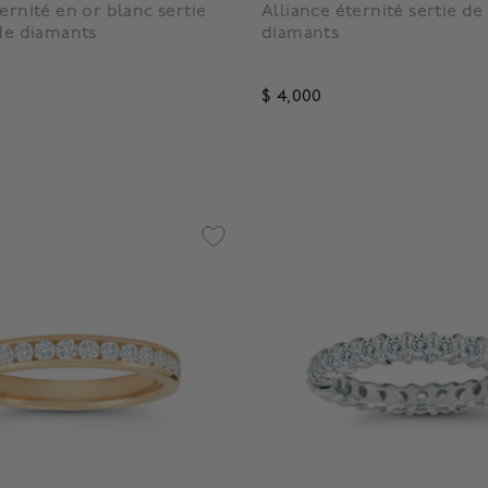
ernité en or blanc sertie
Alliance éternité sertie de 1
 de diamants
diamants
$ 4,000
4,3 out of 5 Customer Ratin
f 5 Customer Rating