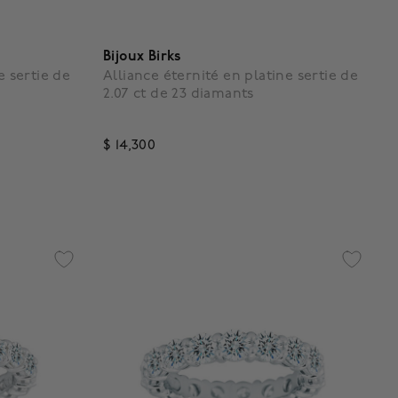
Bijoux Birks
e sertie de
Alliance éternité en platine sertie de
2.07 ct de 23 diamants
$ 14,300
5 out of 5 Customer Rating
g