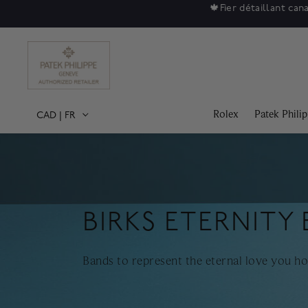
🍁
Fier détaillant can
Rolex
Patek Phili
CAD
|
FR
BIRKS ETERNITY
Bands to represent the eternal love you ho