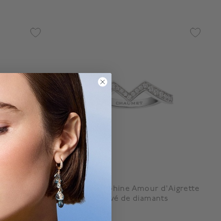
Chaumet
e en
Alliance Joséphine Amour d'Aigrette
ants
en platine. pavé de diamants
À partir de: