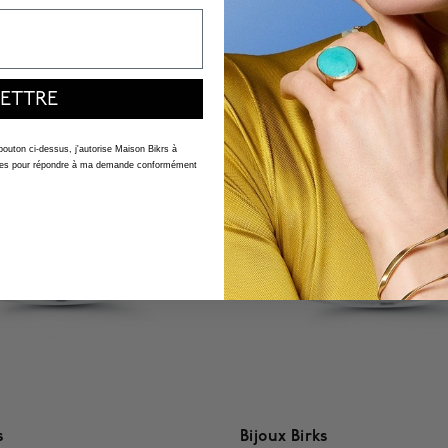
$ 6,350
3,9 out of 5 Customer Ratin
f 5 Customer Rating
ETTRE
 bouton ci-dessus, j'autorise Maison Bikrs à
nelles pour répondre à ma demande conformément
s
Bijoux Birks