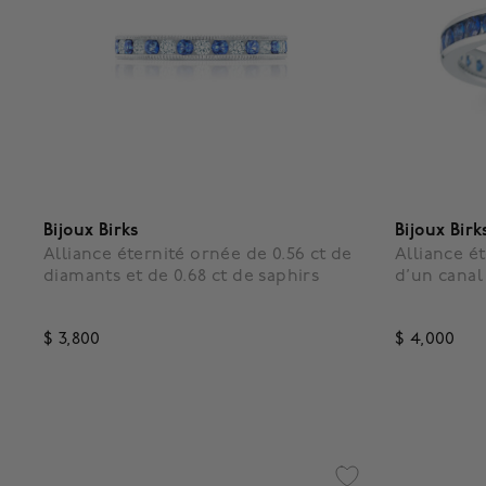
Bijoux Birks
Bijoux Birk
Alliance éternité ornée de 0.56 ct de
Alliance é
diamants et de 0.68 ct de saphirs
d’un canal 
$ 3,800
$ 4,000
3,4 out of 5 Customer Rating
4,3 out o