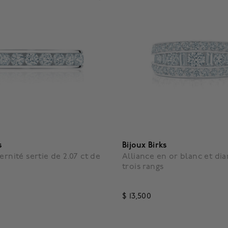
s
Bijoux Birks
ernité sertie de 2.07 ct de
Alliance en or blanc et di
trois rangs
$ 13,500
5 out of 5 Customer Rating
5 Customer Rating