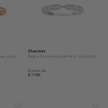
Chaumet
ose. pavé
Bague Plume en platine et diamants
À partir de:
$ 7,980
g
5 out of 5 Customer Rating