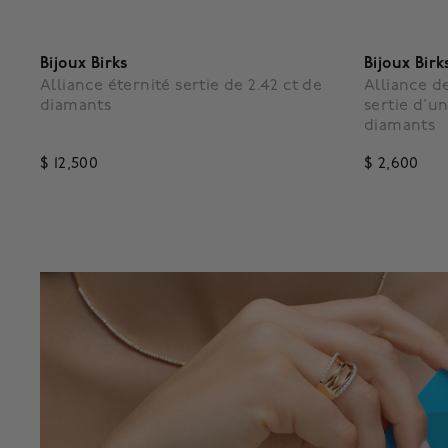
Bijoux Birks
Bijoux Birk
Alliance éternité sertie de 2.42 ct de
Alliance d
diamants
sertie d’un
diamants
$ 12,500
$ 2,600
5 out of 5 Customer Rating
5 out of 