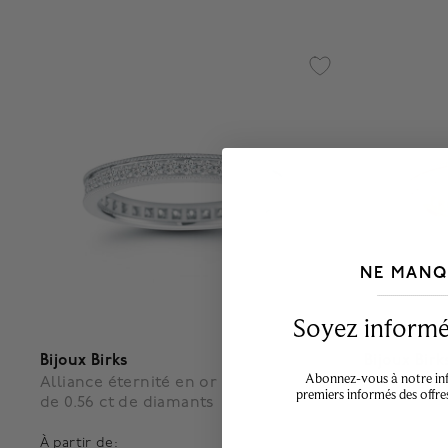
NE MANQ
___________________________________
Soyez informé,
Bijoux Birks
Bijoux Birk
Abonnez-vous à notre info
Alliance éternité en or blanc sertie
Alliance e
premiers informés des offre
de 0.56 ct de diamants
diamants 0
À partir de: