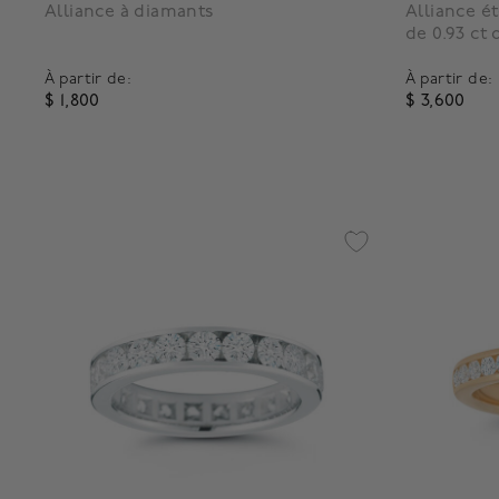
Alliance à diamants
Alliance ét
de 0.93 ct
À partir de:
À partir de:
$ 1,800
$ 3,600
4,1 out of 5 Customer Rating
3,7 out o