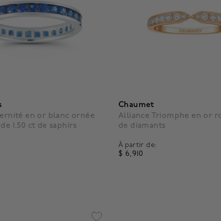
s
Chaumet
ternité en or blanc ornée
Alliance Triomphe en or r
de 1.50 ct de saphirs
de diamants
À partir de:
$ 6,910
4,7 out of 5 Customer Ratin
f 5 Customer Rating