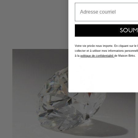
propre. Choisir une
Email
SOUM
Votre vie privée nous importe. En cliquant sur le
collecter et à utiliser mes informations person
à la
politique de confidentialité
de Maison Birks.