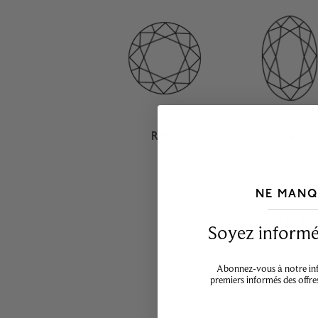
Rond
Ovale
NE MANQ
___________________________________
CHOISIR L
Soyez informé,
La forme d’un diama
Abonnez-vous à notre info
premiers informés des offre
l’élégance raffinée
distinctif de la p