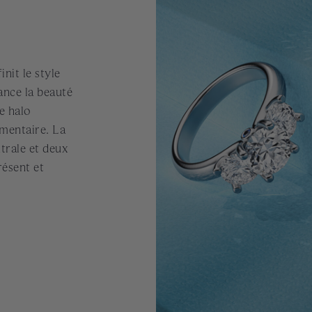
nit le style
ance la beauté
e halo
émentaire. La
trale et deux
résent et