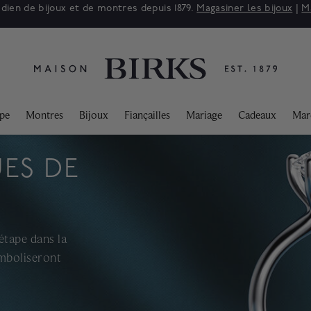
 : jusqu'à 50% de rabais sur une sélection de bijoux raffinés.*
Mag
ppe
Montres
Bijoux
Fiançailles
Mariage
Cadeaux
Mar
ES DE
tape dans la
mboliseront