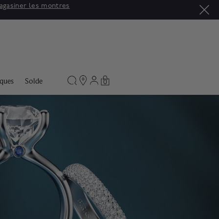
asiner
ques
Solde
0