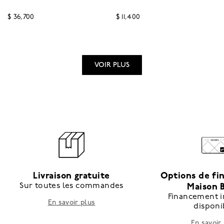
$ 36,700
$ 11,400
4,7 out of 5 Customer Rating
5 out of 5 Customer Rat
VOIR PLUS
Livraison gratuite
Options de f
Sur toutes les commandes
Maison B
Financement i
En savoir plus
disponi
En savoir