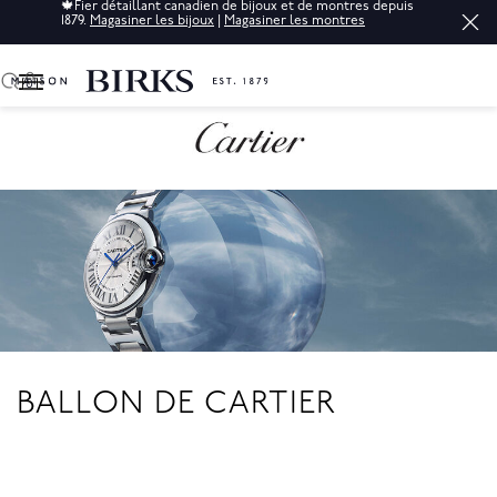
🍁
Fier détaillant canadien de bijoux et de montres depuis
1879.
Magasiner les bijoux
|
Magasiner les montres
0
BALLON DE CARTIER