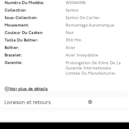
Numéro Du Modèle:
WSSA0096
Collection:
Santos
Sous-Collection:
Santos De Cartier
Mouvement:
Remontage Automatique
Couleur Du Cadran:
Noir
Taille Du Boîtier:
39.8 Mm
Boîtier:
Acier
Bracelet:
Acier Inoxydable
Garantie:
Prolongation De 8 Ans De La
Garantie Internationale
Limitée Du Manufacturier.
Voir plus de détails
Livraison et retours
LIVRAISON
Profitez de la livraison régulière gratuite au Canada. Pour
s'assurer la satisfaction de la réception des colis, toutes les