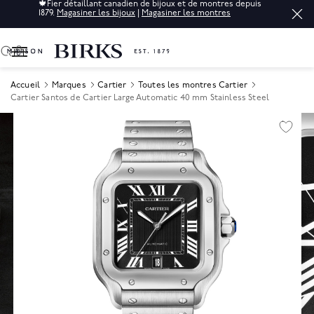
🍁
Fier détaillant canadien de bijoux et de montres depuis
1879.
Magasiner les bijoux
|
Magasiner les montres
0
Accueil
Marques
Cartier
Toutes les montres Cartier
Cartier Santos de Cartier Large Automatic 40 mm Stainless Steel
Product Images