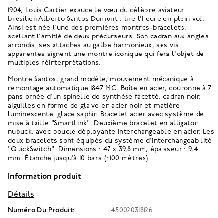
1904, Louis Cartier exauce le vœu du célèbre aviateur
brésilien Alberto Santos Dumont : lire l’heure en plein vol.
Ainsi est née l’une des premières montres-bracelets,
scellant l’amitié de deux précurseurs. Son cadran aux angles
arrondis, ses attaches au galbe harmonieux, ses vis
apparentes signent une montre iconique qui fera l'objet de
multiples réinterprétations.
Montre Santos, grand modèle, mouvement mécanique à
remontage automatique 1847 MC. Boîte en acier, couronne à 7
pans ornée d'un spinelle de synthèse facetté, cadran noir,
aiguilles en forme de glaive en acier noir et matière
luminescente, glace saphir. Bracelet acier avec système de
mise à taille "SmartLink". Deuxième bracelet en alligator
nubuck, avec boucle déployante interchangeable en acier. Les
deux bracelets sont équipés du système d'interchangeabilité
"QuickSwitch". Dimensions : 47 x 39,8 mm, épaisseur : 9,4
mm. Étanche jusqu'à 10 bars (~100 mètres).
Information produit
Détails
Numéro Du Produit:
450020318126