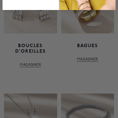
BOUCLES
BAGUES
D'OREILLES
MAGASINER
MAGASINER