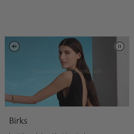
PAUSE 
Birks