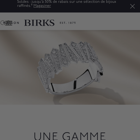
Soldes : jusqu'à 50% de rabais sur une sélection de bijoux
raffinés.*
Magasiner
0
UNE GAMME