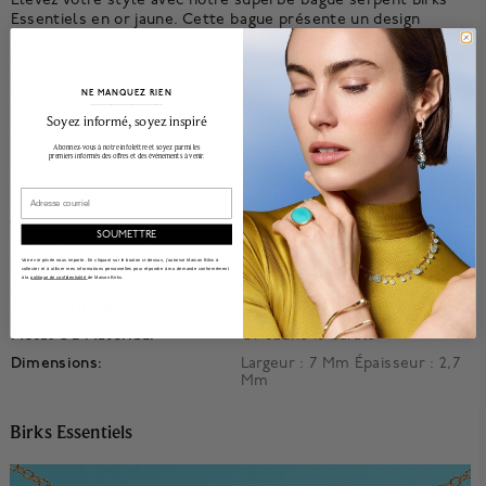
Essentiels en or jaune. Cette bague présente un design
unique qui ajoute une touche moderne à une silhouette
classique. Fabriquée en or jaune 18 carats, elle offre une
lueur chaude et rayonnante qui complète n'importe quelle
NE MANQUEZ RIEN
tenue.
______________________________________________________________________
Soyez informé, soyez inspiré
Or jaune 18 carats.
Abonnez-vous à notre infolettre et soyez parmi les
premiers informés des offres et des événements à venir.
Information produit
Email
Détails
SOUMETTRE
Numéro Du Produit:
Config450018974945
Votre vie privée nous importe. En cliquant sur le bouton ci-dessus, j'autorise Maison Bikrs à
collecter et à utiliser mes informations personnelles pour répondre à ma demande conformément
Collection:
Birks Essentiels
à la
politique de confidentialité
de Maison Birks.
Pierre Principale:
Aucune Pierre
Métal Ou Matériau:
Or Jaune 18 Carats
Dimensions:
Largeur : 7 Mm Épaisseur : 2,7
Mm
Birks Essentiels