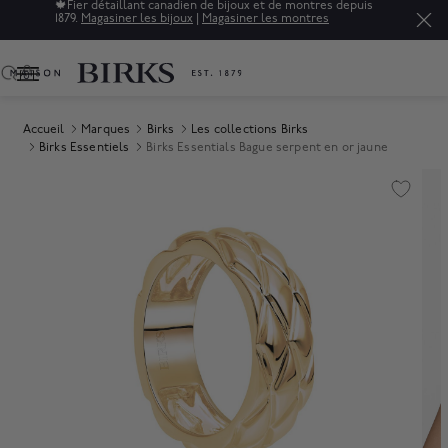
🍁
Fier détaillant canadien de bijoux et de montres depuis
1879.
Magasiner les bijoux
|
Magasiner les montres
0
Accueil
Marques
Birks
Les collections Birks
Birks Essentiels
Birks Essentials Bague serpent en or jaune
Product Images