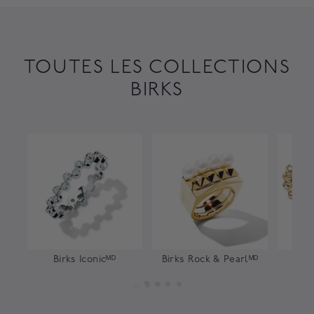
TOUTES LES COLLECTIONS
BIRKS
Birks Iconicᴹᴰ
Birks Rock & Pearlᴹᴰ
Bir