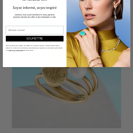
______________________________________________________________________
Soyez informé, soyez inspiré
Abonnez-vous à notre infolettre et soyez parmi les
premiers informés des offres et des événements à venir.
Email
SOUMETTRE
Votre vie privée nous importe. En cliquant sur le bouton ci-dessus, j'autorise Maison Bikrs à
collecter et à utiliser mes informations personnelles pour répondre à ma demande conformément
à la
politique de confidentialité
de Maison Birks.