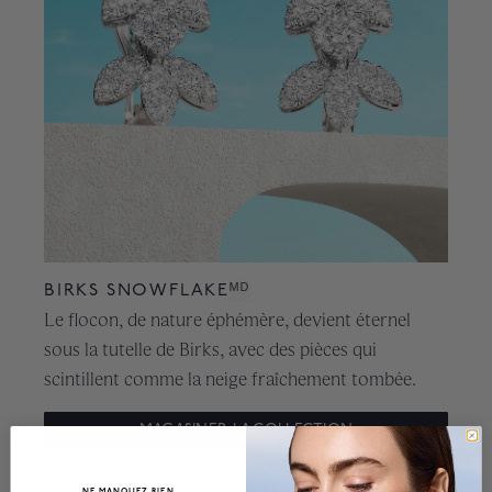
BIRKS SNOWFLAKE
ᴹᴰ
Le flocon, de nature éphémère, devient éternel
sous la tutelle de Birks, avec des pièces qui
scintillent comme la neige fraîchement tombée.
MAGASINER LA COLLECTION
NE MANQUEZ RIEN