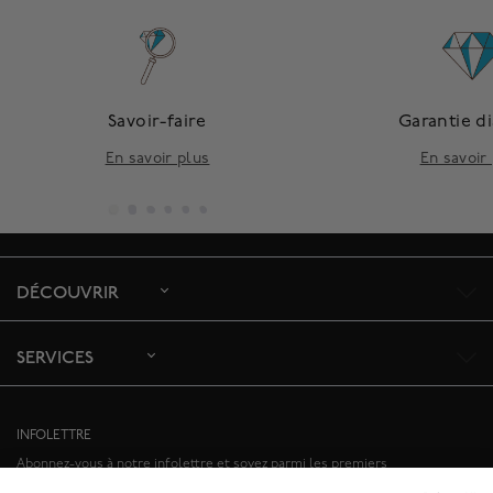
Savoir-faire
Garantie d
En savoir plus
En savoir
DÉCOUVRIR
SERVICES
INFOLETTRE
Abonnez-vous à notre infolettre et soyez parmi les premiers
informés de nos offres spéciales et des événements à venir.