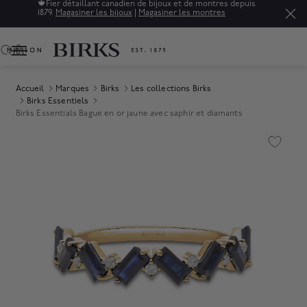
🍁
Fier détaillant canadien de bijoux et de montres depuis
1879.
Magasiner les bijoux
|
Magasiner les montres
0
Accueil
Marques
Birks
Les collections Birks
Birks Essentiels
Birks Essentials Bague en or jaune avec saphir et diamants
Product Images