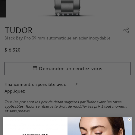
TUDOR
Black Bay Pro 39 mm automatique en acier inoxydable
$ 6,320
Demander un rendez-vous
Financement disponsible avec
.*
Appliquez
Tous les prix sont les prix de détail suggérés par Tudor avant les taxes
applicables. Tudor se réserve le droit de modifier les prix à tout moment
et sans préavis.
Toutes les montres Tudor dont les bracelets sont ajustés ou dont le
plastique/les autocollants de protection ont été enlevés sont des ventes
finales. Aucun retour ou échange ne sera accepté.
NE MANQUEZ RIEN