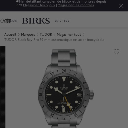
🍁
Fier détaillant canadien de bijoux et de montres depuis
1879.
Magasiner les bijoux
|
Magasiner les montres
0
Accueil
Marques
TUDOR
Magasiner tout
TUDOR Black Bay Pro 39 mm automatique en acier inoxydable
Product Images