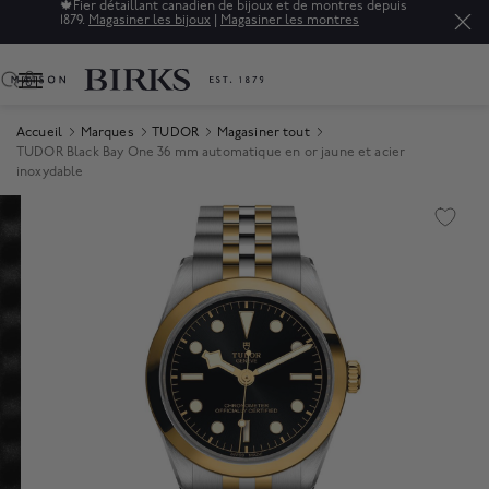
🍁
Fier détaillant canadien de bijoux et de montres depuis
1879.
Magasiner les bijoux
|
Magasiner les montres
0
Accueil
Marques
TUDOR
Magasiner tout
TUDOR Black Bay One 36 mm automatique en or jaune et acier
inoxydable
Product Images