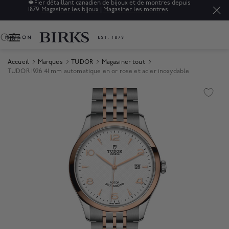
🍁
Fier détaillant canadien de bijoux et de montres depuis
1879.
Magasiner les bijoux
|
Magasiner les montres
0
Accueil
Marques
TUDOR
Magasiner tout
TUDOR 1926 41 mm automatique en or rose et acier inoxydable
Product Images