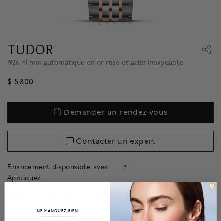
TUDOR
1926 41 mm automatique en or rose et acier inoxydable
$ 5,800
Demander un rendez-vous
Contacter un expert
Financement disponsible avec
.*
Appliquez
Tous les prix sont les prix de détail suggérés par Tudor avant les taxes
applicables. Tudor se réserve le droit de modifier les prix à tout moment
et sans préavis.
NE MANQUEZ RIEN
______________________________________________________________________