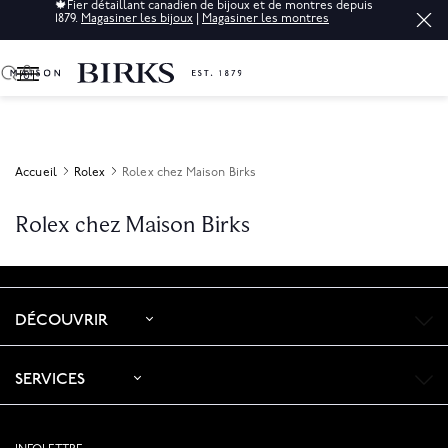
🍁
Fier détaillant canadien de bijoux et de montres depuis
1879.
Magasiner les bijoux
|
Magasiner les montres
0
Accueil
Rolex
Rolex chez Maison Birks
Rolex chez Maison Birks
DÉCOUVRIR
SERVICES