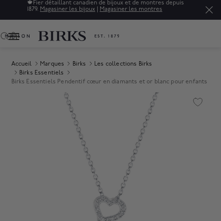
🍁
Fier détaillant canadien de bijoux et de montres depuis
1879.
Magasiner les bijoux
|
Magasiner les montres
0
Accueil
Marques
Birks
Les collections Birks
Birks Essentiels
Birks Essentiels Pendentif cœur en diamants et or blanc pour enfants
Product Images