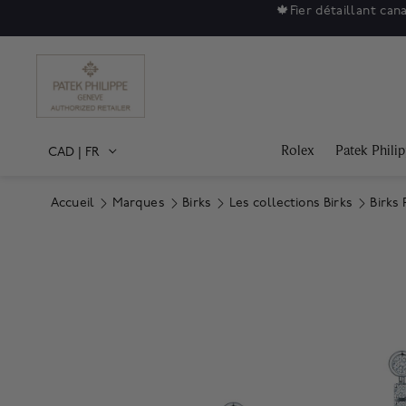
🍁
Fier détaillant can
Rolex
Patek Phili
CAD
|
FR
Accueil
Marques
Birks
Les collections Birks
Birks 
Product Images