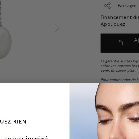
Partager
Financement di
Appliquez
A
La garantie sur les bij
selon les normes les p
venir.
En savoir plus
.
Pour commander de l'e
client.
UEZ RIEN
___________________________________
 soyez inspiré