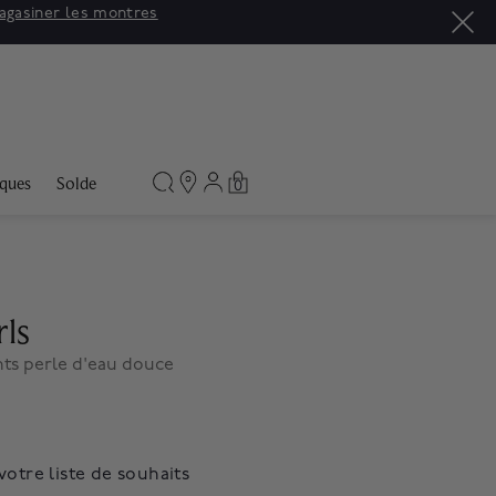
agasiner les montres
ques
Solde
0
rls
ts perle d'eau douce
votre liste de souhaits