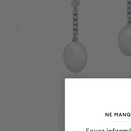
NE MANQ
___________________________________
Soyez informé,