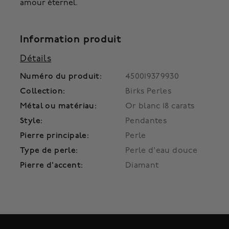
amour éternel.
Information produit
Détails
Numéro du produit:
450019379930
Collection:
Birks Perles
Métal ou matériau:
Or blanc 18 carats
Style:
Pendantes
Pierre principale:
Perle
Type de perle:
Perle d'eau douce
Pierre d'accent:
Diamant