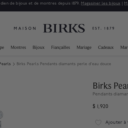
adien de bijoux et de montres depuis 1879.
Magasiner les bijoux
|
M
ppe
Montres
Bijoux
Fiançailles
Mariage
Cadeaux
Mar
Pearls
Birks Pearls Pendants diamants perle d'eau douce
Birks Pea
Pendants diaman
$ 1,920
Ajouter à 