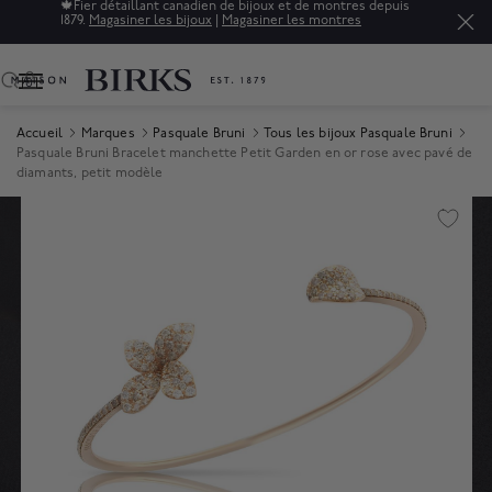
🍁
Fier détaillant canadien de bijoux et de montres depuis
1879.
Magasiner les bijoux
|
Magasiner les montres
0
Accueil
Marques
Pasquale Bruni
Tous les bijoux Pasquale Bruni
Pasquale Bruni Bracelet manchette Petit Garden en or rose avec pavé de
diamants, petit modèle
Product Images