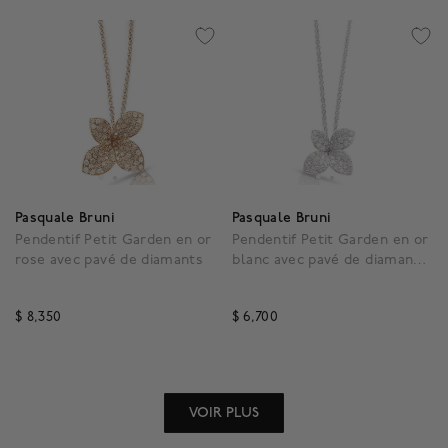
Pasquale Bruni
Pasquale Bruni
Pendentif Petit Garden en or
Pendentif Petit Garden en or
rose avec pavé de diamants
blanc avec pavé de diamants,
petit modèle
$ 8,350
$ 6,700
3,5 out of 5 Customer Rating
5 out of 5 Customer Rat
VOIR PLUS