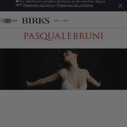
🍁
Fier détaillant canadien de bijoux et de montres depuis
1879.
Magasiner les bijoux
|
Magasiner les montres
0