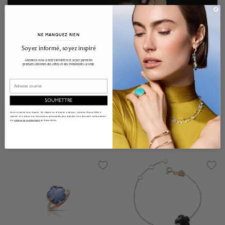
NE MANQUEZ RIEN
______________________________________________________________________
Soyez informé, soyez inspiré
Abonnez-vous à notre infolettre et soyez parmi les
premiers informés des offres et des événements à venir.
Email
SOUMETTRE
Votre vie privée nous importe. En cliquant sur le bouton ci-dessus, j'autorise Maison Bikrs à
Pasquale Bruni
collecter et à utiliser mes informations personnelles pour répondre à ma demande conformément
à la
politique de confidentialité
de Maison Birks.
Des bijoux qui capturent l'essence de la féminité.