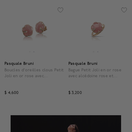
Pasquale Bruni
Pasquale Bruni
Boucles d'oreilles clous Petit
Bague Petit Joli en or rose
Joli en or rose avec
avec alcédoine rose et
alcédoine rose et diamants
diamants
$ 4,600
$ 3,200
4,9 out of 5 Customer Rating
4,8 out of 5 Customer R