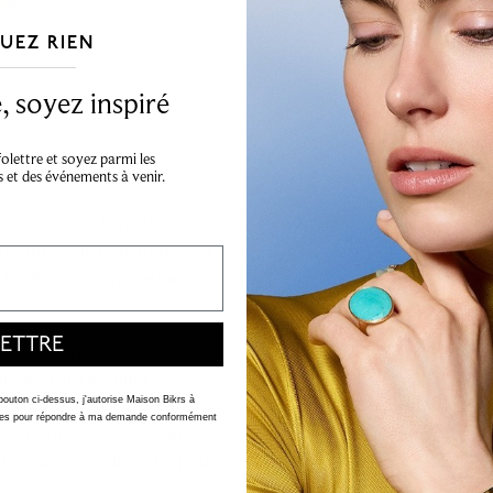
UEZ RIEN
___________________________________
 soyez inspiré
lettre et soyez parmi les
s et des événements à venir.
tation de la Navitimer est
ersonnes qui soignent leur
e héritage et innovation dans
ETTRE
style légendaire de la
 altérer l’équilibre du
 bouton ci-dessus, j'autorise Maison Bikrs à
 règle à calcul circulaire
nelles pour répondre à ma demande conformément
intégré une lunette crantée
ternance de finitions polies