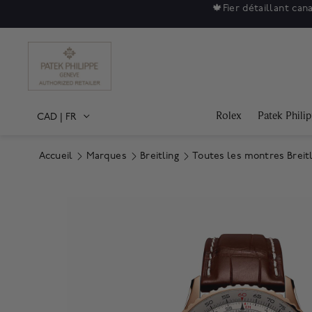
🍁
Fier détaillant can
Rolex
Patek Phili
CAD
|
FR
Accueil
Marques
Breitling
Toutes les montres Breitl
Product Images