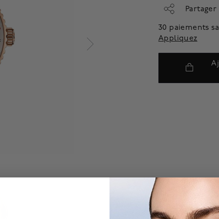
Partager
30 paiements sa
Appliquez
A