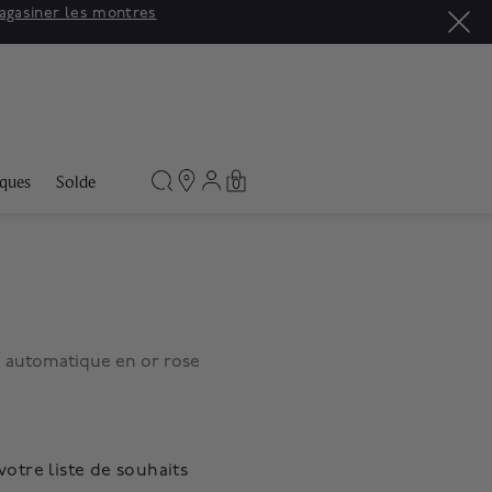
agasiner les montres
ques
Solde
0
 automatique en or rose
votre liste de souhaits