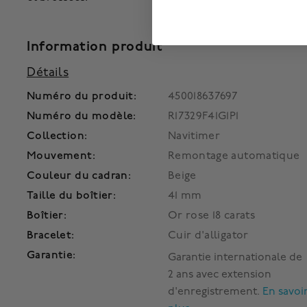
Information produit
Détails
Numéro du produit:
450018637697
Numéro du modèle:
R17329F41G1P1
Collection:
Navitimer
Mouvement:
Remontage automatique
Couleur du cadran:
Beige
Taille du boîtier:
41 mm
Boîtier:
Or rose 18 carats
Bracelet:
Cuir d'alligator
Garantie:
Garantie internationale de
2 ans avec extension
d'enregistrement.
En savoi