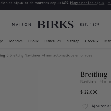
adien de bijoux et de montres depuis 1879.
Magasiner les bijoux
|
M
ppe
Montres
Bijoux
Fiançailles
Mariage
Cadeaux
Mar
ing
Breitling Navitimer 41 mm automatique en or rose
Breitling
Navitimer 41 mm
$ 22,000
Ajouter à 