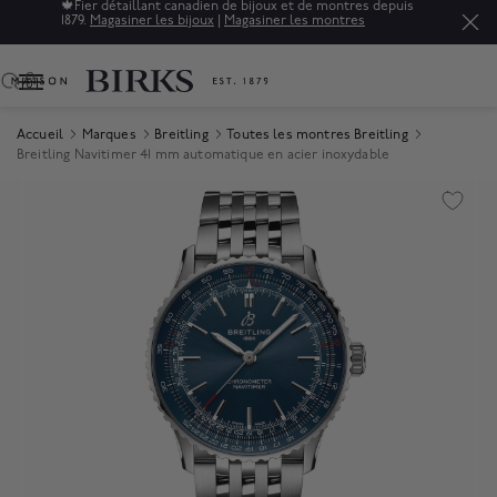
🍁
Fier détaillant canadien de bijoux et de montres depuis
1879.
Magasiner les bijoux
|
Magasiner les montres
0
Accueil
Marques
Breitling
Toutes les montres Breitling
Breitling Navitimer 41 mm automatique en acier inoxydable
Product Images