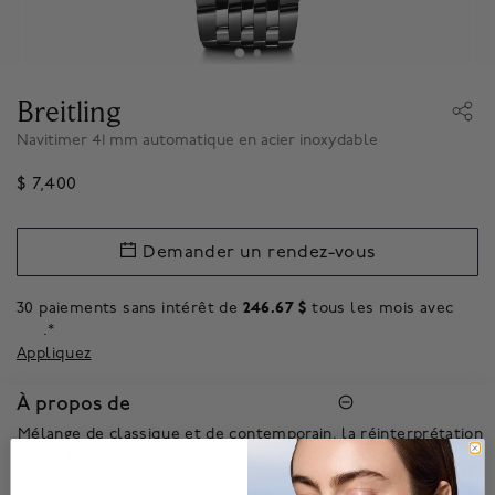
Breitling
Navitimer 41 mm automatique en acier inoxydable
$ 7,400
Demander un rendez-vous
30 paiements sans intérêt de
246.67 $
tous les mois avec
.*
Appliquez
À propos de
Mélange de classique et de contemporain, la réinterprétation
de la Navitimer est destinée aussi bien aux amateurs de
montres qu’aux personnes qui soignent leur style. Elle
répond à l’engagement de Breitling d’inclure héritage et