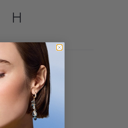
H
milton