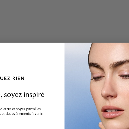
Ha
UEZ RIEN
___________________________________
 soyez inspiré
lettre et soyez parmi les
s et des événements à venir.