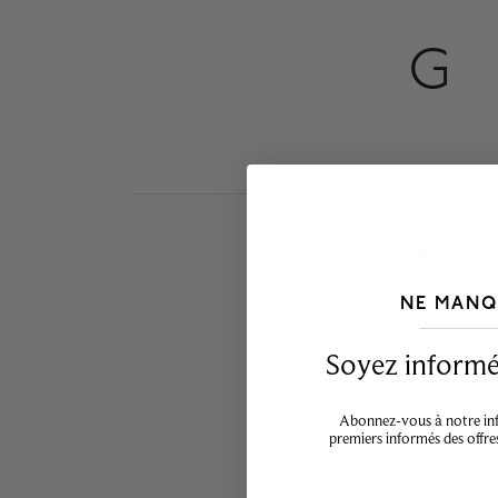
G
Grand Seiko
NE MANQ
___________________________________
Soyez informé,
Abonnez-vous à notre info
premiers informés des offre