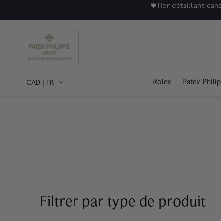
en de bijoux et de montres depuis 1879.
Magasiner les bijoux
|
Maga
Rolex
Patek Phili
CAD
|
FR
Filtrer par type de produit