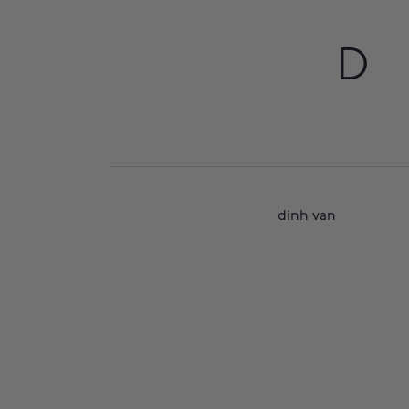
D
dinh van