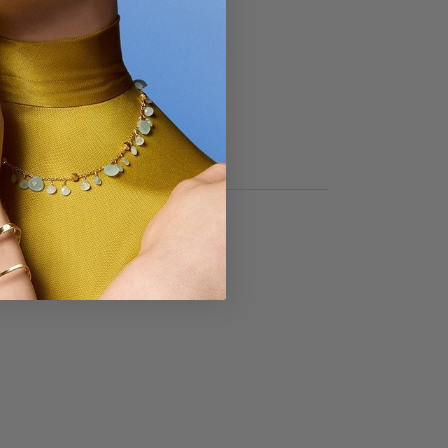
L
ngines