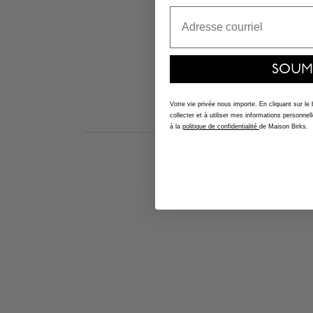
Email
J
SOUM
Votre vie privée nous importe. En cliquant sur le
collecter et à utiliser mes informations person
à la
politique de confidentialité
de Maison Birks.
Jaeger-LeCoultre