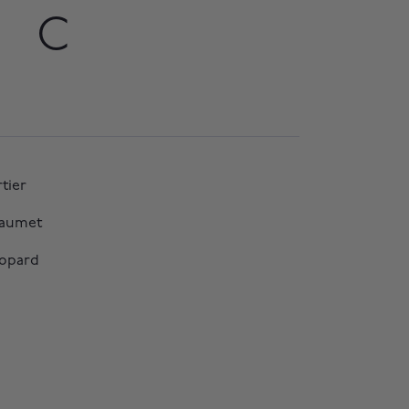
C
tier
aumet
opard