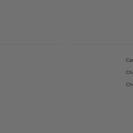
Car
Ch
Ch