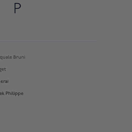
P
quale Bruni
get
erai
ek Philippe