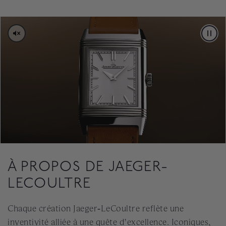
PAUS
À PROPOS DE JAEGER-
LECOULTRE
Chaque création Jaeger‑LeCoultre reflète une
inventivité alliée à une quête d’excellence. Iconiques,