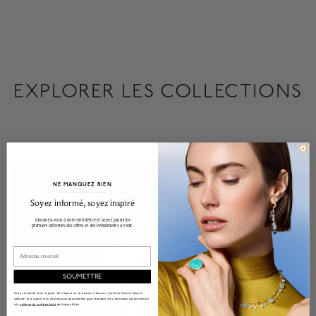
EXPLORER LES COLLECTIONS
NE MANQUEZ RIEN
______________________________________________________________________
Soyez informé, soyez inspiré
Abonnez-vous à notre infolettre et soyez parmi les
premiers informés des offres et des événements à venir.
Email
SOUMETTRE
Votre vie privée nous importe. En cliquant sur le bouton ci-dessus, j'autorise Maison Bikrs à
collecter et à utiliser mes informations personnelles pour répondre à ma demande conformément
à la
politique de confidentialité
de Maison Birks.