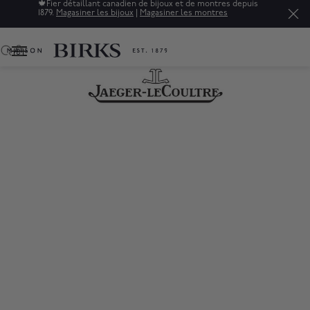
Soldes : jusqu'à 50% de rabais sur une sélection de bijoux
raffinés.*
Magasiner
0