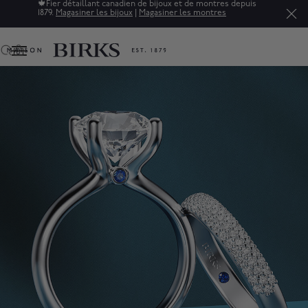
Soldes : jusqu'à 50% de rabais sur une sélection de bijoux
raffinés.*
Magasiner
0