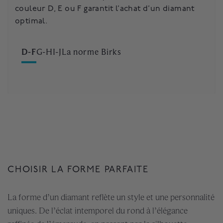
couleur D, E ou F garantit l’achat d’un diamant
pour une bague de fiançailles.
optimal.
D-F
G-H
I-J
La norme Birks
CHOISIR LA FORME PARFAITE
La forme d’un diamant reflète un style et une personnalité
uniques. De l’éclat intemporel du rond à l’élégance