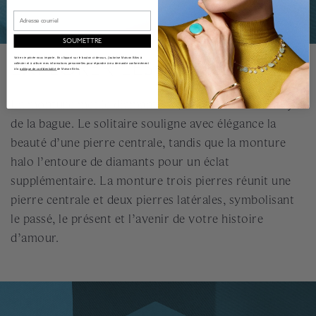
Email
SOUMETTRE
Votre vie privée nous importe. En cliquant sur le bouton ci-dessus, j'autorise Maison Bikrs à
EXPLORER LES MONTURES
collecter et à utiliser mes informations personnelles pour répondre à ma demande conformément
à la
politique de confidentialité
de Maison Birks.
La monture met le diamant en valeur et définit le style
de la bague. Le solitaire souligne avec élégance la
beauté d’une pierre centrale, tandis que la monture
halo l’entoure de diamants pour un éclat
supplémentaire. La monture trois pierres réunit une
pierre centrale et deux pierres latérales, symbolisant
le passé, le présent et l’avenir de votre histoire
d’amour.