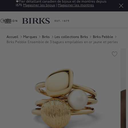
🍁
Fier détaillant canadien de bijoux et de montres depuis
1879.
Magasiner les bijoux
|
Magasiner les montres
0
Accueil
Marques
Birks
Les collections Birks
Birks Pebble
Birks Pebble Ensemble de 3 bagues empilables en or jaune et perles
Product Images