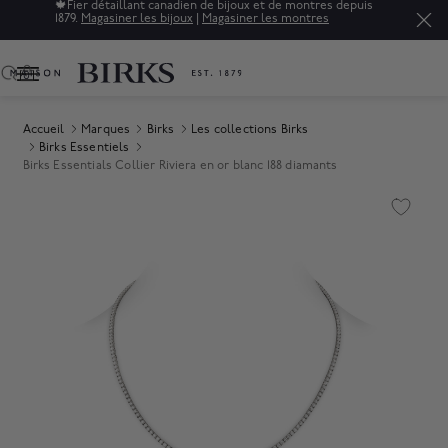
🍁
Fier détaillant canadien de bijoux et de montres depuis
1879.
Magasiner les bijoux
|
Magasiner les montres
0
Accueil
Marques
Birks
Les collections Birks
Birks Essentiels
Birks Essentials Collier Riviera en or blanc 188 diamants
Product Images