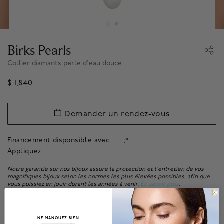
Birks Pearls
Collier diamants perle d'eau douce
$ 1,840
Demander un rendez-vous
Financement disponsible avec
.*
Appliquez
Notre garantie sur nos bijoux assure la protection et l'entretien de vos
magnifiques bijoux selon les normes les plus élevées possibles, afin que
vous puissiez en jouir durant les années à venir.
En savoir plus
.
Pour commander de l'extérieur du Canada, veuillez
contacter
notre équipe
de l'Expérience client.
NE MANQUEZ RIEN
______________________________________________________________________