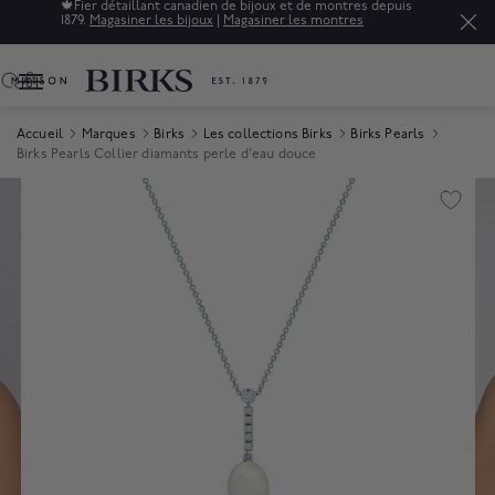
🍁
Fier détaillant canadien de bijoux et de montres depuis
1879.
Magasiner les bijoux
|
Magasiner les montres
0
Accueil
Marques
Birks
Les collections Birks
Birks Pearls
Birks Pearls Collier diamants perle d'eau douce
Product Images