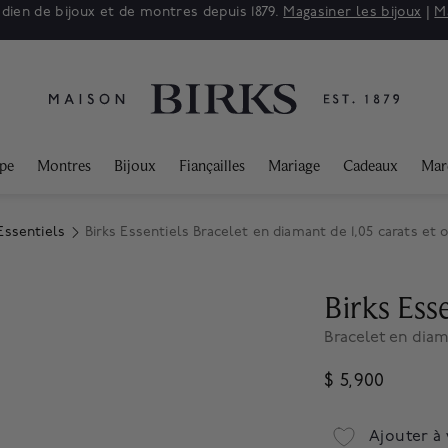
adien de bijoux et de montres depuis 1879.
Magasiner les bijoux
|
M
ppe
Montres
Bijoux
Fiançailles
Mariage
Cadeaux
Mar
Essentiels
Birks Essentiels Bracelet en diamant de 1,05 carats et 
Birks Esse
Bracelet en diama
$ 5,900
Ajouter à 