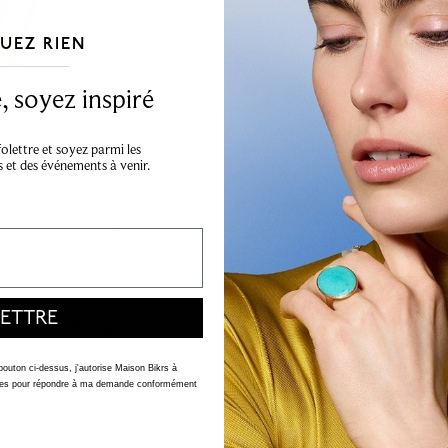
UEZ RIEN
___________________________________
 soyez inspiré
lettre et soyez parmi les
s et des événements à venir.
ts, chaque pierre est
’éclat et de raffinement.
e brillance exceptionnelle et
ETTRE
, clareté VS. 7 pouces.
 bouton ci-dessus, j'autorise Maison Bikrs à
nelles pour répondre à ma demande conformément