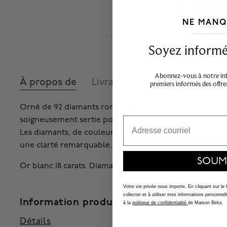
NE MANQ
___________________________________
Soyez informé,
Abonnez-vous à notre info
À propos de
Livraison et retours
premiers informés des offre
Orné de 92 diamants ronds brillants totalisant 1,05 cara
soigneusement sertie pour former une ligne continue d
Email
Les diamants, de couleur G et de pureté VS, offrent un
une clarté remarquable.
SOUM
Or blanc 18 carats. Diamants totalisant 1,05 ct, couleur G
Votre vie privée nous importe. En cliquant sur le
collecter et à utiliser mes informations person
Information produit
à la
politique de confidentialité
de Maison Birks.
Détails