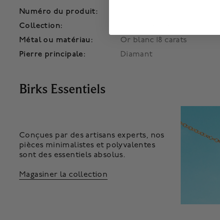
Numéro du produit:
450019405752
Collection:
Birks Essentiels
Métal ou matériau:
Or blanc 18 carats
Pierre principale:
Diamant
Birks Essentiels
Conçues par des artisans experts, nos
pièces minimalistes et polyvalentes
sont des essentiels absolus.
Magasiner la collection