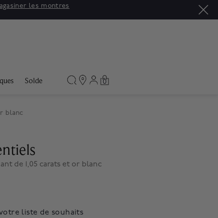
agasiner les montres
ques
Solde
0
or blanc
ntiels
nt de 1,05 carats et or blanc
votre liste de souhaits