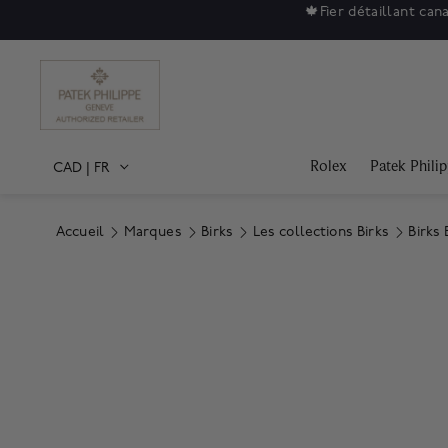
🍁
Fier détaillant can
Rolex
Patek Phili
CAD
|
FR
Accueil
Marques
Birks
Les collections Birks
Birks 
Product Images