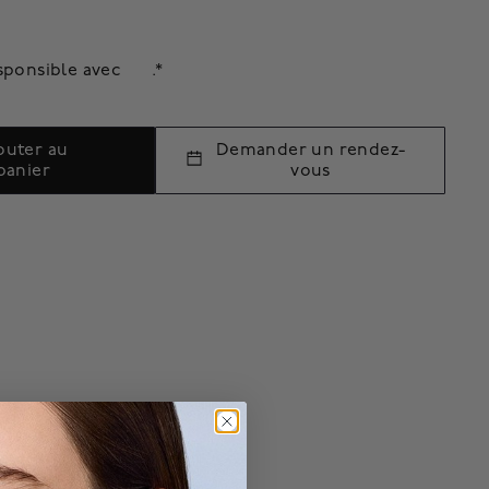
sponsible avec
.*
outer au
Demander un rendez-
panier
vous