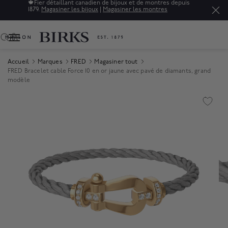
🍁
Fier détaillant canadien de bijoux et de montres depuis
1879.
Magasiner les bijoux
|
Magasiner les montres
0
Accueil
Marques
FRED
Magasiner tout
FRED Bracelet cable Force 10 en or jaune avec pavé de diamants, grand
modèle
Product Images