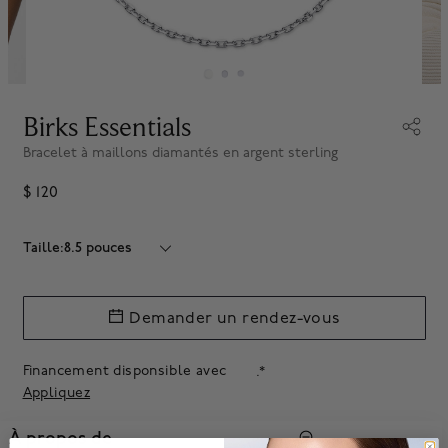
Birks Essentials
Bracelet à maillons diamantés en argent sterling
$ 120
Taille:8.5 pouces
Demander un rendez-vous
Financement disponsible avec
.*
Appliquez
À propos de