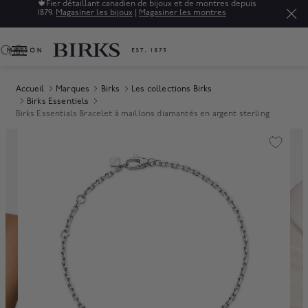
🍁
Fier détaillant canadien de bijoux et de montres depuis
1879.
Magasiner les bijoux
|
Magasiner les montres
0
Accueil
Marques
Birks
Les collections Birks
Birks Essentiels
Birks Essentials Bracelet à maillons diamantés en argent sterling
Product Images