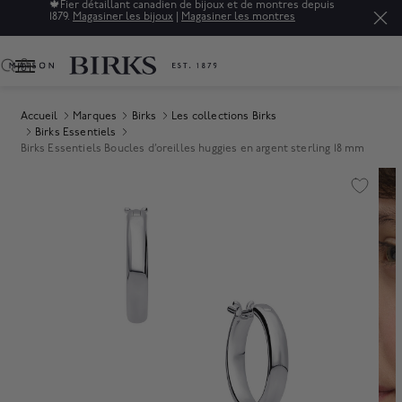
🍁
Fier détaillant canadien de bijoux et de montres depuis
1879.
Magasiner les bijoux
|
Magasiner les montres
0
Accueil
Marques
Birks
Les collections Birks
Birks Essentiels
Birks Essentiels Boucles d’oreilles huggies en argent sterling 18 mm
Product Images