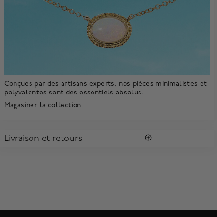
Conçues par des artisans experts, nos pièces minimalistes et
polyvalentes sont des essentiels absolus.
Magasiner la collection
Livraison et retours
LIVRAISON
Tous les achats vous sont envoyés dans une Boîte Bleue
MD
Birks
signature.
Profitez de la livraison régulière gratuite au Canada. Pour
s'assurer la satisfaction de la réception des colis, toutes les
livraisons requièrent une signature confirmant sa réception.