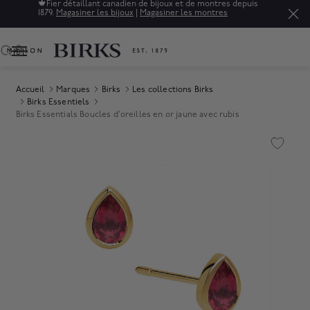
🍁
Fier détaillant canadien de bijoux et de montres depuis
1879.
Magasiner les bijoux
|
Magasiner les montres
0
Accueil
Marques
Birks
Les collections Birks
Birks Essentiels
Birks Essentials Boucles d'oreilles en or jaune avec rubis
Product Images