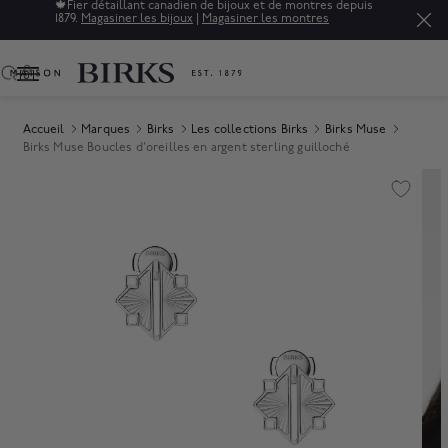
🍁
Fier détaillant canadien de bijoux et de montres depuis
1879.
Magasiner les bijoux
|
Magasiner les montres
0
Accueil
Marques
Birks
Les collections Birks
Birks Muse
Birks Muse Boucles d'oreilles en argent sterling guilloché
Product Images