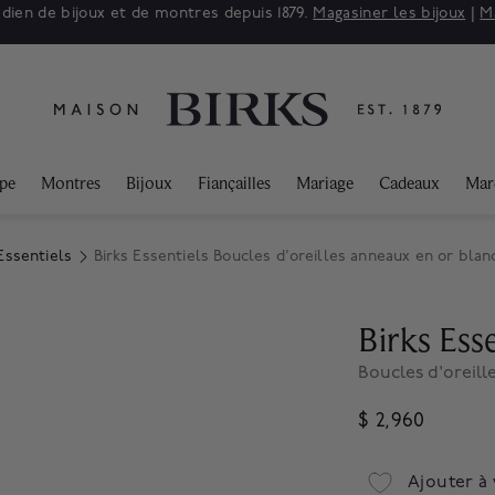
adien de bijoux et de montres depuis 1879.
Magasiner les bijoux
|
M
ppe
Montres
Bijoux
Fiançailles
Mariage
Cadeaux
Mar
Essentiels
Birks Essentiels Boucles d'oreilles anneaux en or blan
Birks Esse
Boucles d'oreill
$ 2,960
Ajouter à 