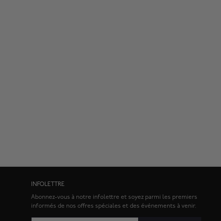
INFOLETTRE
Abonnez-vous à notre infolettre et soyez parmi les premiers
informés de nos offres spéciales et des événements à venir.