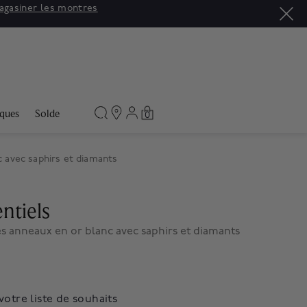
agasiner les montres
ques
Solde
0
c avec saphirs et diamants
ntiels
es anneaux en or blanc avec saphirs et diamants
votre liste de souhaits