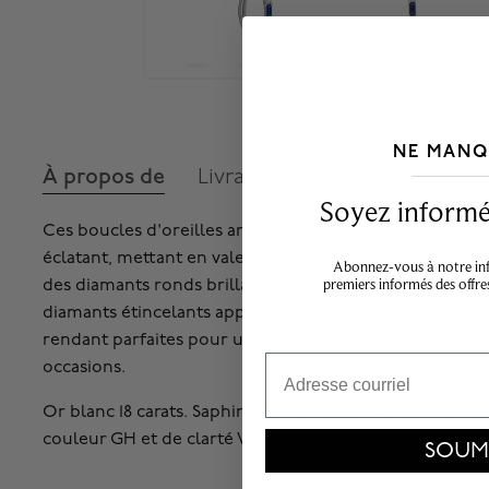
NE MANQ
À propos de
Livraison et retours
___________________________________
Soyez informé,
Ces boucles d'oreilles anneaux raffinées sont façonnées
éclatant, mettant en valeur de profonds saphirs bleus 
Abonnez-vous à notre info
premiers informés des offre
des diamants ronds brillants. Le contraste élégant entre
diamants étincelants apporte une touche de sophistica
rendant parfaites pour une allure du jour au soir ainsi
Email
occasions.
Or blanc 18 carats. Saphirs totalisant 0,26 ct et diamants 
couleur GH et de clarté VS.
SOUM