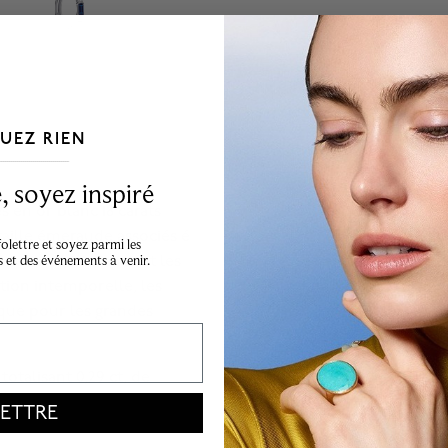
UEZ RIEN
___________________________________
 soyez inspiré
 en or blanc 18 carats
taille émeraude associés é
lettre et soyez parmi les
s et des événements à venir.
 les saphirs riches et les
tion intemporelle, les
 que pour les grandes
totalisant 0,29 ct, de
ETTRE