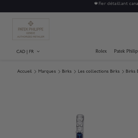
🍁
Fier détaillant can
Rolex
Patek Phili
CAD
|
FR
Accueil
Marques
Birks
Les collections Birks
Birks 
Product Images