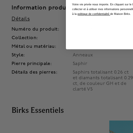
Votre vie privée nous importe. En cliquant sur le
Information produit
collecter et à utiliser mes informations person
à la
politique de confidentialité
de Maison Birks.
Détails
Numéro du produit:
450019465800
Collection:
Birks Essentiels
Métal ou matériau:
Or blanc 18 carats
Style:
Anneaux
Pierre principale:
Saphir
Détails des pierres:
Saphirs totalisant 0.26 ct
et diamants totalisant 0.2
ct, de couleur GH et de
clarté VS
Birks Essentiels