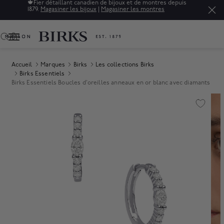
🍁
Fier détaillant canadien de bijoux et de montres depuis
1879.
Magasiner les bijoux
|
Magasiner les montres
0
Accueil
Marques
Birks
Les collections Birks
Birks Essentiels
Birks Essentiels Boucles d'oreilles anneaux en or blanc avec diamants
Product Images