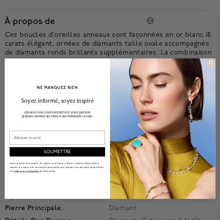
À propos de
Ces boucles d'oreilles anneaux sont façonnées en or blanc 18
carats élégant, ornées de diamants taille ovale accompagnés
de diamants ronds brillants supplémentaires. La combinaison
de diamants ovales et ronds apporte profondeur et éclat,
faisant de ces boucles d'oreilles un ajout polyvalent et
luxueux é toute collection de bijoux.
NE MANQUEZ RIEN
Or blanc 18 carats. Diamants totalisant 0,46 ct, de couleur GH
______________________________________________________________________
Soyez informé, soyez inspiré
et de clarté VS.
Abonnez-vous à notre infolettre et soyez parmi les
premiers informés des offres et des événements à venir.
Information produit
Email
Détails
SOUMETTRE
Numéro Du Produit:
450019466142
Votre vie privée nous importe. En cliquant sur le bouton ci-dessus, j'autorise Maison Bikrs à
Collection:
Birks Essentiels
collecter et à utiliser mes informations personnelles pour répondre à ma demande conformément
à la
politique de confidentialité
de Maison Birks.
Métal Ou Matériau:
Or Blanc 18 Carats
Style:
Anneaux
Pierre Principale:
Diamant