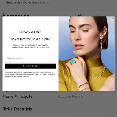
équipe de l'Expérience client.
À propos de
Delicate and versatile, these hoops offer minimalist elegance
in a timeless sterling silver design.
NE MANQUEZ RIEN
______________________________________________________________________
Soyez informé, soyez inspiré
Diameter: 13 mm.
Abonnez-vous à notre infolettre et soyez parmi les
premiers informés des offres et des événements à venir.
Information produit
Email
Détails
SOUMETTRE
Numéro Du Produit:
450020531051
Votre vie privée nous importe. En cliquant sur le bouton ci-dessus, j'autorise Maison Bikrs à
collecter et à utiliser mes informations personnelles pour répondre à ma demande conformément
Collection:
Birks Essentiels
à la
politique de confidentialité
de Maison Birks.
Métal Ou Matériau:
Argent Sterling
Style:
Anneaux
Pierre Principale:
Aucune Pierre
Birks Essentiels