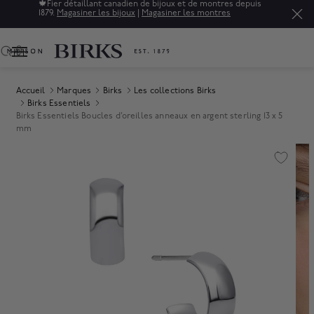
🍁
Fier détaillant canadien de bijoux et de montres depuis
1879.
Magasiner les bijoux
|
Magasiner les montres
0
Accueil
Marques
Birks
Les collections Birks
Birks Essentiels
Birks Essentiels Boucles d’oreilles anneaux en argent sterling 13 x 5
mm
Product Images