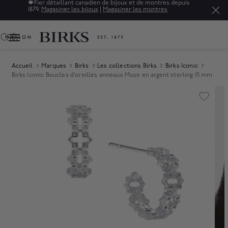
🍁
Fier détaillant canadien de bijoux et de montres depuis
1879.
Magasiner les bijoux
|
Magasiner les montres
0
Accueil
Marques
Birks
Les collections Birks
Birks Iconic
Birks Iconic Boucles d’oreilles anneaux Muse en argent sterling 15 mm
Product Images