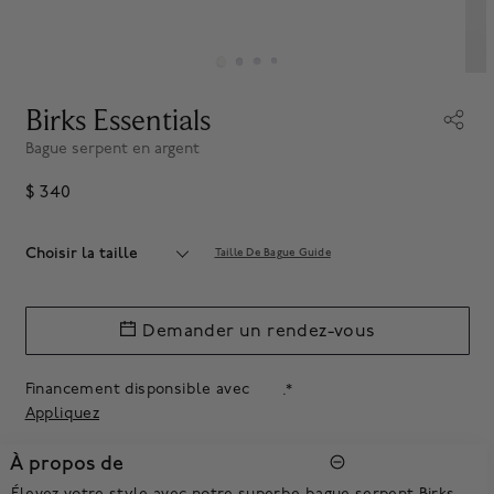
Birks Essentials
Bague serpent en argent
$ 340
Choisir la taille
Taille De Bague Guide
Demander un rendez-vous
Financement disponsible avec
.*
Appliquez
À propos de
Élevez votre style avec notre superbe bague serpent Birks