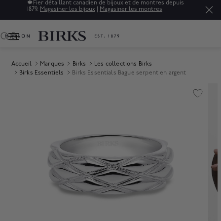
🍁
Fier détaillant canadien de bijoux et de montres depuis
1879.
Magasiner les bijoux
|
Magasiner les montres
0
Accueil
Marques
Birks
Les collections Birks
Birks Essentiels
Birks Essentials Bague serpent en argent
Product Images