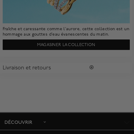
Fraîche et caressante comme l’aurore, cette collection est un
hommage aux gouttes d’eau évanescentes du matin.
MAGASINER LA COLLECTION
Livraison et retours
LIVRAISON
Tous les achats vous sont envoyés dans une Boîte Bleue
MD
Birks
signature.
Profitez de la livraison régulière gratuite au Canada. Pour
s'assurer la satisfaction de la réception des colis, toutes les
livraisons requièrent une signature confirmant sa réception.
Le délai de livraison estimé est de 5 à 7 jours ouvrables.
DÉCOUVRIR
Pour toute commande depuis l’extérieur du Canada, veuillez
contacter notre équipe du service à la clientèle à l’adresse