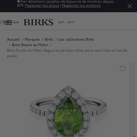
🍁
Fier détaillant canadien de bijoux et de montres depuis
1879.
Magasiner les bijoux
|
Magasiner les montres
0
Accueil
Marques
Birks
Les collections Birks
Birks Rosée du Matin
Birks Rosée du Matin Bague en péridot taille poire avec halo et bande
pavée
Product Images