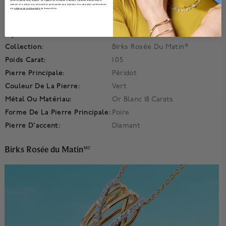
Votre vie privée nous importe. En cliquant sur le bouton ci-dessus, j'autorise Maison Bikrs à
Détails
collecter et à utiliser mes informations personnelles pour répondre à ma demande conformément
à la
politique de confidentialité
de Maison Birks.
Numéro Du Produit:
Config-450019171695
Style:
Halo Pavé
Collection:
Birks Rosée Du Matin®
Poids Carat:
1.05
Pierre Principale:
Péridot
Couleur De La Pierre:
Vert
Métal Ou Matériau:
Or Blanc 18 Carats
Forme De La Pierre Principale:
Poire
Pierre D'accent:
Diamant
Birks Rosée du Matin
MC