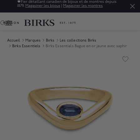
ien de bijoux et de montres depuis
Soldes : jusqu'à 50% de rabai
ux
|
Magasiner les montres
raffinés.*
Magasiner
0
Accueil
Marques
Birks
Les collections Birks
Birks Essentiels
Birks Essentials Bague en or jaune avec saphir
Product Images