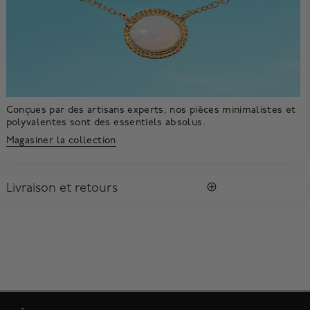
Conçues par des artisans experts, nos pièces minimalistes et
polyvalentes sont des essentiels absolus.
Magasiner la collection
Livraison et retours
LIVRAISON
Tous les achats vous sont envoyés dans une Boîte Bleue
MD
Birks
signature.
Profitez de la livraison régulière gratuite au Canada. Pour
s'assurer la satisfaction de la réception des colis, toutes les
livraisons requièrent une signature confirmant sa réception.
Le délai de livraison estimé est de 5 à 7 jours ouvrables.