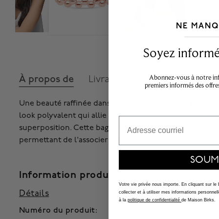
NE MANQ
___________________________________
Soyez informé,
Abonnez-vous à notre info
À propos de
Livraison et retours
premiers informés des offre
Une beauté raffinée dans chaque détail—cette bague e
look polyvalent qui allie un savoir-faire intemporel au
Email
superposition. Cette bague en or rose est conçue pour
permettant de l'associer à d'autres bagues pour exprim
SOUM
Information produit
Votre vie privée nous importe. En cliquant sur le
Détails
collecter et à utiliser mes informations person
à la
politique de confidentialité
de Maison Birks.
Numéro du produit:
Config450019212374