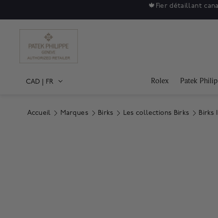
🍁
Fier détaillant can
Rolex
Patek Phili
CAD
|
FR
Accueil
Marques
Birks
Les collections Birks
Birks 
Product Images