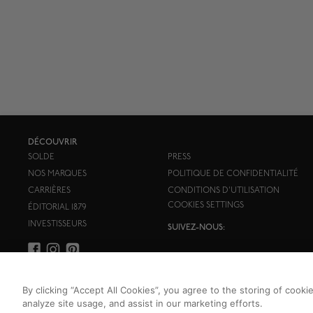
DÉCOUVRIR
SOLDE
PRESS
NOS MARQUES
POLITIQUE DE CONFIDENTIALITÉ
CARRIÈRES
CONDITIONS D'UTILISATION
COOKIES SETTINGS
ÉDITORIAL 1879
INVESTISSEURS
SUIVEZ-NOUS:
By clicking “Accept All Cookies”, you agree to the storing of cooki
analyze site usage, and assist in our marketing efforts.