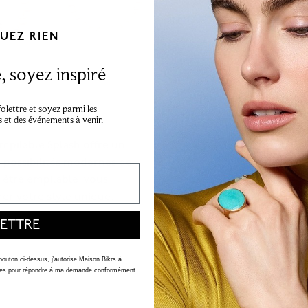
UEZ RIEN
___________________________________
 soyez inspiré
lettre et soyez parmi les
s et des événements à venir.
mpilable Splash offre un
x possibilités modernes de
 être empilable, vous
er votre style unique.
ETTRE
 bouton ci-dessus, j'autorise Maison Bikrs à
nelles pour répondre à ma demande conformément