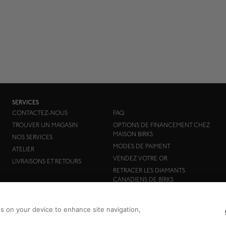
SERVICES
CONTACTEZ-NOUS
FAQ
TROUVER UN MAGASIN
OPTIONS DE FINANCEMENT CHEZ
MAISON BIRKS
NOS SERVICES
MODES DE PAIMENT
ATELIER
VENDEZ VOTRE OR
LIVRAISONS ET RETOURS
RETRACER LES DIAMANTS
CANADIENS DE BIRKS
es on your device to enhance site navigation,
Birks Group Inc.
Copyright © 2026
Tous droits réservés.