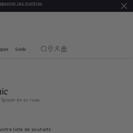
agasiner les montres
ques
Solde
0
nic
 Splash en or rose
votre liste de souhaits