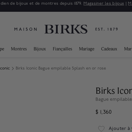
adien de bijoux et de montres depuis 1879.
Magasiner les bijoux
|
M
ppe
Montres
Bijoux
Fiançailles
Mariage
Cadeaux
Mar
Iconic
Birks Iconic Bague empilable Splash en or rose
Birks Ico
Bague empilable
$ 1,360
Ajouter à 