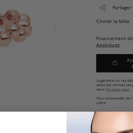
Partager
Choisir la taille
Financement di
Appliquez
Aj
La garantie sur les bij
selon les normes les p
venir.
En savoir plus
.
Pour commander de l'e
client.