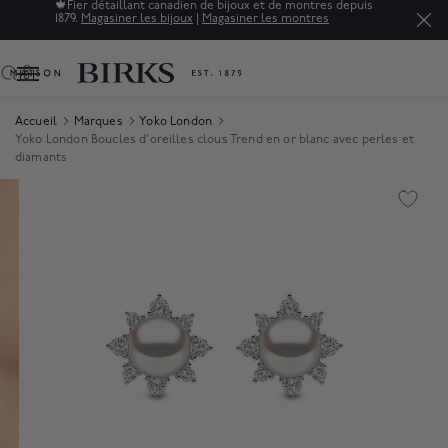
🍁
Fier détaillant canadien de bijoux et de montres depuis
1879.
Magasiner les bijoux
|
Magasiner les montres
0
Accueil
Marques
Yoko London
Yoko London Boucles d'oreilles clous Trend en or blanc avec perles et
diamants
Product Images