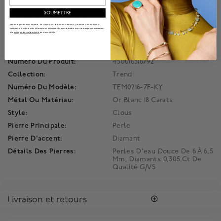
haute qualité de 7,5 à 8 mm, entourée de diamants
SOUMETTRE
scintillants de 0.305 ct.
Information produit
Votre vie privée nous importe. En cliquant sur le bouton ci-dessus, j'autorise Maison Bikrs à
collecter et à utiliser mes informations personnelles pour répondre à ma demande conformément
à la
politique de confidentialité
de Maison Birks.
Détails
Numéro Du Produit:
450016316792
Collection:
Trend
Numéro Du Modèle:
TEM0216-7F-KY
Métal Ou Matériau:
Or Blanc 18 Carats
Style:
Clous
Pierre Principale:
Perle
Pierre D'accent:
Diamant
Détails Des Pierres:
Perles D'eau Douce De 6 À 6,5
Mm, Diamants 0,305 Ct De
Qualité G/VS
Livraison et retours
LIVRAISON