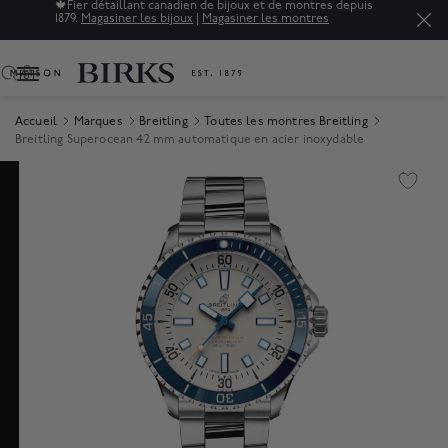
🍁
Fier détaillant canadien de bijoux et de montres depuis
1879.
Magasiner les bijoux
|
Magasiner les montres
0
Accueil
Marques
Breitling
Toutes les montres Breitling
Breitling Superocean 42 mm automatique en acier inoxydable
Product Images